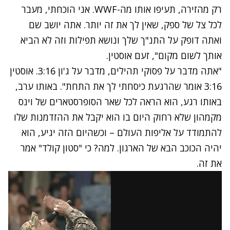
רק מהזירה, תעיפו אותו מה-WWF. אני הוכחתי, מעבר
לכל צל של ספק, שאין לך את זה יותר. אתה יושב שם
ואתה דופק על התנ"ך שלך ונושא תפילות וזה לא הביא
אותך לשום מקום", זעם אוסטין.
"אתה מדבר על פסוקי תהילים, מדבר על ג'ון 3:16. אוסטין
3:16 אומר שהרגעת כיסחתי לך את התחת". באותו ערב,
באותו רגע, הוא הראה לכל שאר הסופרסטארים של וינס
מקמהון שלא רחוק היום בו הוא יקבל את ההזדמנות שלו
להתמודד על אליפות העולם – וכשהיום הזה יגיע, הוא
יהיה הכוכב הבא של הארגון. למה? כי "סטון קולד" אמר
את זה.