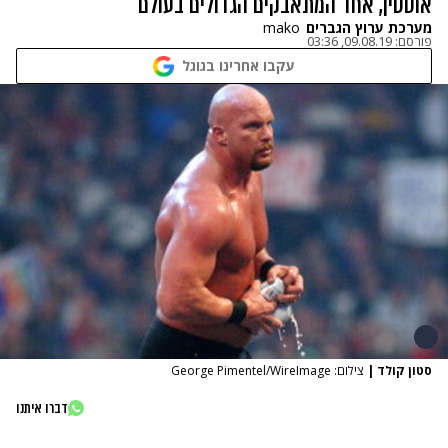
אוסטין, אחד המתאבקים הגדולים בעולם
מערכת ערוץ הגברים
mako
פורסם:
09.08.19, 03:36
עקבו אחרינו בגוגל
סטון קולד
|
צילום: George Pimentel/WireImage
דברו איתנו