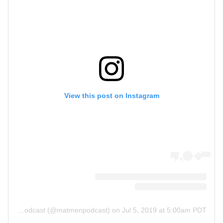
View this post on Instagram
A post shared by Mat Men Pro Wrestling Podcast (@matmenpodcast)
on
Jul 5, 2019 at 5:00am PDT