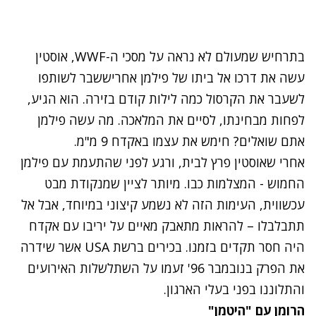
בתרחיש שמעולם לא נראה על מסכי ה-WWF, אוסטין
עשה את דרכו אל ביתו של פילמן אחריששבר לשותפו
לשעבר את הקרסול כמה לילות קודם בזירה. הוא הגיע,
לפחות מבחינתו, לסיים את המלאכה. מה עשה פילמן
אתם שואלים? חימש את עצמו באקדח 9 מ"מ.
אחרי שאוסטין פרץ לבית, ורגע לפני שהתעמת עם פילמן
החמוש - המצלמות כבו. מיותר לציין שמנקודת מבט
עכשווית, העימות הזה לא נשמע קיצוני במיוחד, אבל אל
תתבלבלו – להראות מתאבק מאיים על יריבו עם אקדח
היה חסר תקדים בזמנו. בכירים ברשת USA אשר שידרה
את הפרק בנובמבר 96' זעמו על השתלשלות האירועים
והתלוננו בפני בעלי הארגון.
הרומן עם "היטמן"