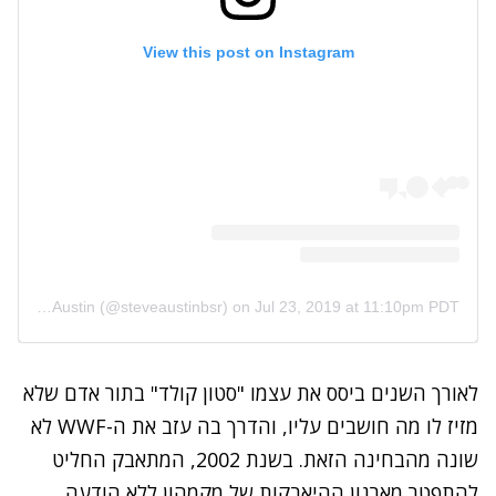
View this post on Instagram
A post shared by Steve Austin (@steveaustinbsr)
on
Jul 23, 2019 at 11:10pm PDT
לאורך השנים ביסס את עצמו "סטון קולד" בתור אדם שלא
מזיז לו מה חושבים עליו, והדרך בה עזב את ה-WWF לא
שונה מהבחינה הזאת. בשנת 2002, המתאבק החליט
להתפטר מארגון ההיאבקות של מקמהון ללא הודעה