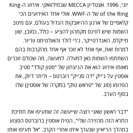
יוני, 1996. אצטדיון MECCA שבמילוואקי. אירוע ה-King
of the Ring של ה-WWF. אולי אחד האירועים הכי
קלאסיים של ארגון ההיאבקות הגדול בעולם, עם מיטב
השמות שיש לווינס מקמהון להציע – כולל, כמובן, שון
מייקלס, האנדרטייקר, ג'רי לולר והאולטימט ווריור.
למרות זאת, אף אחד לא זוכר אף אחד מהקרבות בהם
השתתפו השמות כאן למעלה. למעשה, מה שכולם זוכרים
מאותו אירוע הוא את הניצחון של "סטון קולד" סטיב
אוסטין על ג'ייק "דה סנייק" רוברטס – וליתר דיוק, את
הפרומו (סוג של "טראש טוק" במקרה של אוסטין) שלו
בסוף הערב.
"דבר ראשון שאני רוצה שייעשה זה שתעיפו את חתיכת
החרא הזה מהזירה שלי", הטיח אוסטין ברוברטס הפצוע
במהלך הריאיון שנערך איתו אחרי הקרב. "אל תעיפו אותו