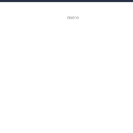
 הבית
אופנה
פרסומת