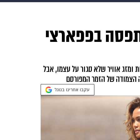
makoZ
בריאות
HIX
ספורט
כסף
הורים
עיצוב
תפסה בפפארצי
תשעה חודשים
מתכונים
פרויקטים מיוחדים
ות ומזג אוויר שלא סגור על עצמו, אבל
ה הצמודה של הזמר המפורסם
עקבו אחרינו בגוגל