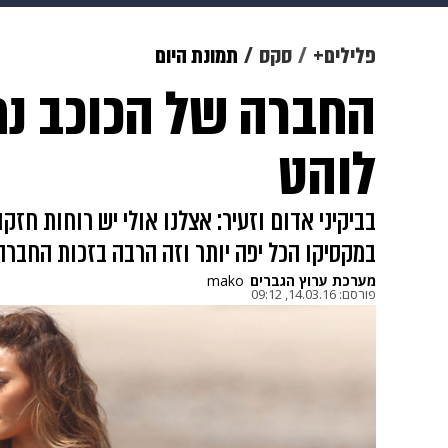
מוזיקה
תרבות
צבא וביטחון
פלילים+
סקס
תמונת היום
החברה של הכוכב נ
דיגיטל
גאווה
ויוה
משפט
לוהט
בביקיני אדום וזעיר: אצלנו אולי יש רוחות חזק
במקסיקו הכל יפה יותר וזה הרבה בזכות החבר
מערכת ערוץ הגברים
mako
פורסם:
14.03.16, 09:12