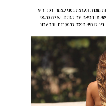
מר קוראים דפני ג'וי, היא בת 29 ואישיות מוכרת ונערצת בפני עצמה. דפני היא
מנית וגם האקסית של הראפר 50 סנט, שאיתו הביאה ילד לעולם. יש לה כמעט
דירולו היא הפכה למסקרנת יותר עבור