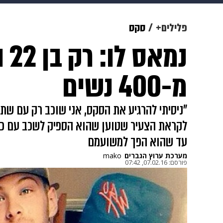
תרבות
צבא וביטחון
makoZ
פלילים+
סקס
נמא
גאווה
ויוה
משפט
תשעה חוד
מ-400 נשים
"ניסיתי להרגיע את הסקס, אני שוכב רק עם שת
לקראת הצעיר שטוען שהוא הספיק לשכב עם כל 
עד שהוא הפך למשועמם
מערכת ערוץ הגברים
mako
פורסם:
07.02.16, 07:42