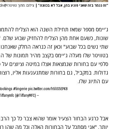
"זה נגמר בזה שאני פוגע בהן, אבל לא בכוונה"
|
צילום: מתוך טוויטר\@Beno_ldn
ג'יימס מספר שמאז תחילת השנה הוא הצליח להתמתן
שונות, כשעם אחת מהן הצליח להחזיק שבוע שלם. "נ
שתי נשים בכל שבוע" וכאן זה כנראה החלק שאנחנו 
בטוויטר שלו מעלה ג'יימס בקצב מהיר תמונות של הת
סלפי עם בחורות שנמצאות אצלו במיטה וציוצים על פנ
גדולות. במקביל, גם בחורות שמתגעגעות אליו, רוצו
עם התיוג שלו.
tockings
#lingerie
pic.twitter.com/h5lJS5EPK8
— Tiffanymfc (@TiffanyMFC)
אבל כרגע הבחור הצעיר אומר שהוא צבר כל כך הרבה 
יותר. "אני מסתכל על הבחורות האלה וכל מה שהן רוצ