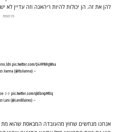
להן את זה. הן יכולות להיות ריהאנה וזה עדיין לא יש
פרסומת
no_ldn
pic.twitter.com/Q4HPN8gWsa
— Jianna (@ItsJianna)
פברו
abe ��
pic.twitter.com/qkEbrxpMDq
— Lani (@LaniBlairxo)
פברו
אנחנו מנחשים שחוץ מהעובדה המבאסת שהוא מת 