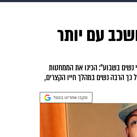
בריאות
HIX
ספורט
כסף
הורים
עיצוב הבית
א
ס לו: רק בן 22 ושכב עם יותר
שים
מתכונים
פרויקטים מיוחדים
י נשים בשבוע": הכינו את הממחטות
כך הרבה נשים במהלך חייו הקצרים,
עקבו אחרינו בגוגל