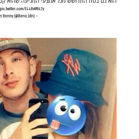
הוא גם בטח התרושש מכל אמצעי המניעה שהוא קנה.
pic.twitter.com/E448vMhL7y
— Benny (@Beno_ldn)
פבר