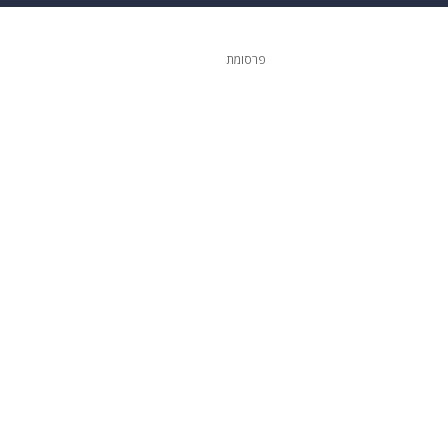
ופנה
דיגיטל
פרסומת