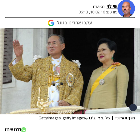
שי לוי
mako
פורסם:
18.02.16, 06:13
עקבו אחרינו בגוגל
מלך תאילנד
|
צילום: אימג'בנק/GettyImages, getty images
דברו איתנו