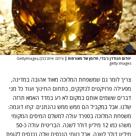
יהלום הגולדן ג'בלי, חלומן של מאורסות
|
צילום: אימג'בנק/GettyImages,
getty images
צריך לומר גם שמשפחת המלוכה מאוד אהובה במדינה,
מפעילה פרויקטים לנזקקים, בתחום החינוך ועוד כל מני
דברים ששמים אותם במקום לא רע במדד האמא תרזה
שלנו. אבל במקביל הם ממש ממש נהנתנים. קחו דוגמה:
משפחת המלוכה בספרד עולה למשלם המיסים המקומי
משהו כמו 12 מיליון דולר לשנה. הבריטית עולה כ-50
מיליון דולר לשנה, אבל רווחי הנכסים שלה נכנסים לקופת