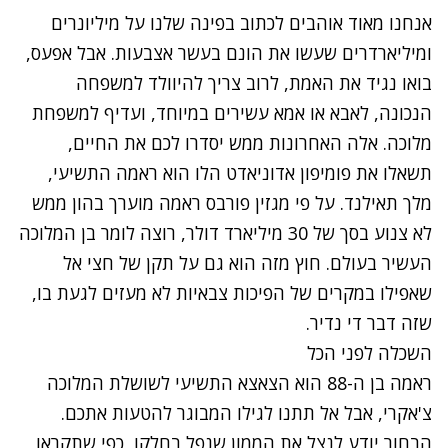
אנחנו מאוד אוהבים לכתוב בפינה שלנו על מיליונרים
ומיליארדרים שעשו את הונם בעשר אצבעות. אבל אפעס,
בואו נגיד את האמת, לרוב צריך להיוולד למשפחה
הנכונה, לאבא או אמא עשירים במיוחד, ועדיף למשפחת
מלוכה. אלה האחרונות ממש יסדרו לכם את החיים,
תשאלו את פומיפון אדוניאדט הלו הוא ראמה התשיעי,
מלך תאילנד. על פי מגזין פורבס ראמה מוערך בהון ממש
לא צנוע בסך של 30 מיליארד דולר, רוצה לומר בן המלוכה
העשיר בעולם. חוץ מזה הוא גם על תקן של חצי אל
שאפילו במקרים של הפיכות צבאיות לא מעזים לגעת בו,
שזה דבר די נדיר.
השכלה לפני הכל
ראמה בן ה-88 הוא הצאצא התשיעי לשושלת המלוכה
צ'אקרי, אבל אל תתנו לגילו המבוגר להטעות אתכם.
הבחור יודע לנצל את הממון שנפל בחלקו, כפי שתקראו