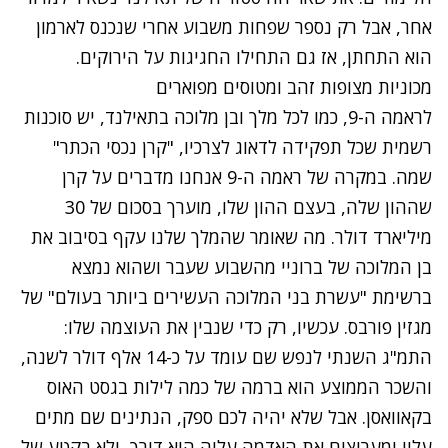
אחר, אבל רק נספר שפחות משבוע אחרי שנכנס לארמון
הוא התחתן, אז גם התחילו החגיגות על הירוקים.
מכוניות מצופות זהב ומטוסים מפוארים
לראמה ה-9, כמו לכל מלך ובן מלוכה בתאילנד, יש סוכנות
רשמית שכל תפקידה לדאוג לצרכיו, "קרן נכסי הכתר"
שמה. במקרה של ראמה ה-9 אנחנו מדברים על קרן
שההון שלה, בעצם ההון שלו, מוערך בסכום של
30
מיליארד דולר
. מה שאומר שהמלך שלנו עקף בסיבוב את
בן המלוכה של ברוניי
מהשבוע שעבר ושהוא נמצא
ברשימת "עשרת בני המלוכה העשירים ביותר בעולם" של
מגזין פורבס. עכשיו, רק כדי שנבין את העוצמה שלו:
התמ"ג השנתי לנפש שם עומד על כ-14 אלף דולר לשנה,
והשכר הממוצע הוא ברמה של כמה לילות בגסט האוס
בקאוואסן. אבל שלא יהיה לכם ספק, הנתינים שם מתים
עליו ומעריצים את האדמה עליה הוא דורך, ולא בקטע של