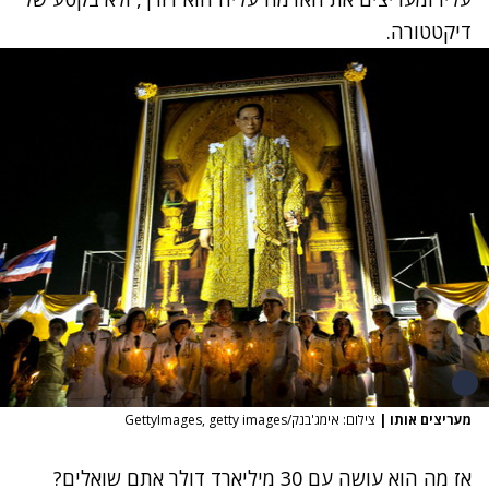
דיקטטורה.
מעריצים אותו
|
צילום: אימג'בנק/GettyImages, getty images
אז מה הוא עושה עם 30 מיליארד דולר אתם שואלים?