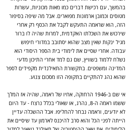
בהמשך, עם רכישת דברים כמו מאות מכוניות, עשרות
מטוסים וכמובן ארמונות מפוארים. אבל מה שיפה בסיפור
הזה, הוא שראמה התעקש לקבל את הכסף רק אחרי
שירכוש את השכלתו האקדמית, למרות שהיה לו ברור
מגיל ינקות שאין מצב שהוא יסתובב במדורי חיפוש
עבודה. אחרי שסיים את לימודי בית הספר היסודי הוא
נשלח ללמוד בשוויץ, שם גם למד אחרי התיכון מדעי
המדינה ומשפטים. בתקשורת התאילנדית מקפידים לספר
שהוא נהג להתקיים בתקופה הזו מסכום צנוע.
אי שם ב-1946 הרחוקה, אחיו של ראמה, שהיה אז המלך
ששמו ראמה ה-8, נהרג, או שאולי בכלל נרצח - עד היום
לא יודעים, וראמה נבחר להחליפו. אבל ההשכלה עדיין
הייתה לפני הכל והוא סרב להיכנס לארמון עד שיסיים את
הלימודים. את שאר ההיסטוריה של תאילנד נשאיר למדור