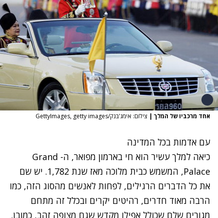
אחד מרכביו של המלך
|
צילום: אימג'בנק/GettyImages, getty images
עם אדמות בכל המדינה
כיאה למלך עשיר הוא חי בארמון מפואר, ה- Grand
Palace, המשמש כבית מלוכה מאז שנת 1,782. יש שם
את כל הדברים הרגילים, לפחות לאנשים מהסוג הזה, כמו
הרבה מאוד חדרים, רהיטים יקרים ובכלל זה מתחם
מגורים שלם שכולל אפילו מקדש שגם מצופה זהב, כמובן.