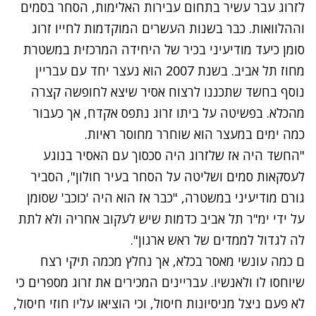
לזרוג עבר עשיר בתחום עבירות האלימות, הסחר בסמים
וההלוואות. כבר בשנות העשרים המוקדמות לחייו זרוג
סומן כיעד מודיעיני בכיר של היחידה המרכזית במשטרת
מחוז תל אביב. בשנת 2007 הוא נעצר יחד עם עבריין
נוסף בחשד שתכננו לרצוח אסיר שיצא לחופשה קצרה
מהכלא. בפשיטה על ביתו זרוג נתפס אקדח, אך כעבור
כמה ימים במעצר הוא שוחרר מחוסר ראיות.
"החשד היה אז שלזרוג היה סכסוך עם האסיר בנוגע
לעסקאות סמים ושליטה על הסחר בעיר חולון", הסביר
גורם מודיעיני במשטרה, "כבר אז הוא היה 'כוכב' שסומן
על ידי ימ"ר תל אביב כדמות שיש לעקוב אחריה ולא לתת
לה לגדול לממדים של ראש ארגון".
ם כמה עונשי מאסר בכלא, אך נחלץ מכמה תיקי רצח
שיוחסו לו ולאנשיו. עבריינים המכירים את זרוג מספרים כי
לא פעם ניצל מניסיונות חיסול, וכי הוציאו עליו חוזי חיסול,