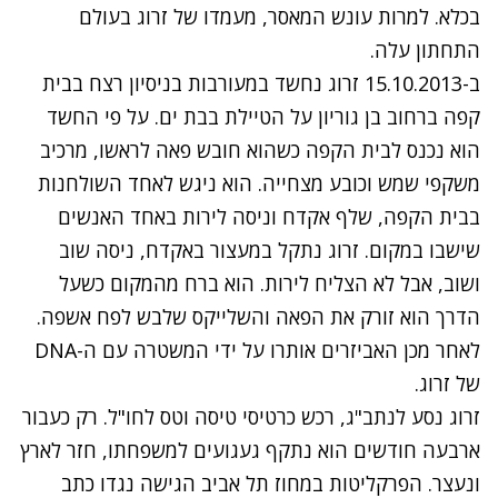
בכלא. למרות עונש המאסר, מעמדו של זרוג בעולם
התחתון עלה.
ב-15.10.2013 זרוג נחשד במעורבות בניסיון רצח בבית
קפה ברחוב בן גוריון על הטיילת בבת ים. על פי החשד
הוא נכנס לבית הקפה כשהוא חובש פאה לראשו, מרכיב
משקפי שמש וכובע מצחייה. הוא ניגש לאחד השולחנות
בבית הקפה, שלף אקדח וניסה לירות באחד האנשים
שישבו במקום. זרוג נתקל במעצור באקדח, ניסה שוב
ושוב, אבל לא הצליח לירות. הוא ברח מהמקום כשעל
הדרך הוא זורק את הפאה והשלייקס שלבש לפח אשפה.
לאחר מכן האביזרים אותרו על ידי המשטרה עם ה-DNA
של זרוג.
זרוג נסע לנתב"ג, רכש כרטיסי טיסה וטס לחו"ל. רק כעבור
ארבעה חודשים הוא נתקף געגועים למשפחתו, חזר לארץ
ונעצר. הפרקליטות במחוז תל אביב הגישה נגדו כתב