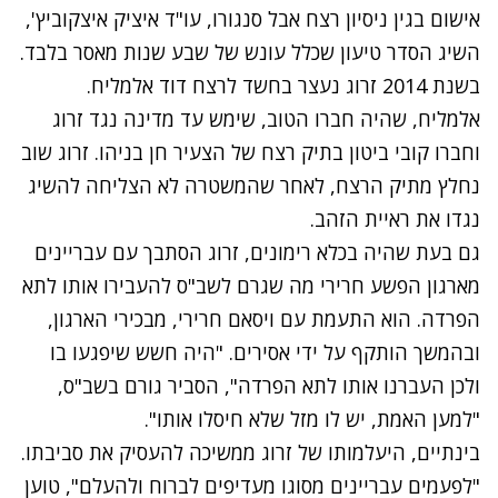
אישום בגין ניסיון רצח אבל סנגורו, עו"ד איציק איצקוביץ',
השיג הסדר טיעון שכלל עונש של שבע שנות מאסר בלבד.
בשנת 2014 זרוג נעצר בחשד לרצח דוד אלמליח.
אלמליח, שהיה חברו הטוב, שימש עד מדינה נגד זרוג
וחברו קובי ביטון בתיק רצח של הצעיר חן בניהו. זרוג שוב
נחלץ מתיק הרצח, לאחר שהמשטרה לא הצליחה להשיג
נגדו את ראיית הזהב.
גם בעת שהיה בכלא רימונים, זרוג הסתבך עם עבריינים
מארגון הפשע חרירי מה שגרם לשב"ס להעבירו אותו לתא
הפרדה. הוא התעמת עם ויסאם חרירי, מבכירי הארגון,
ובהמשך הותקף על ידי אסירים. "היה חשש שיפגעו בו
ולכן העברנו אותו לתא הפרדה", הסביר גורם בשב"ס,
"למען האמת, יש לו מזל שלא חיסלו אותו".
בינתיים, היעלמותו של זרוג ממשיכה להעסיק את סביבתו.
"לפעמים עבריינים מסוגו מעדיפים לברוח ולהעלם", טוען