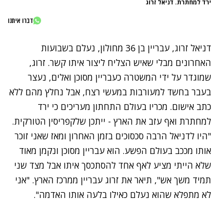
ירד למחתרת. דניאל זרוג
דברו איתנו
דניאל זרוג, עבריין בן 36 מחולון, נעלם בשבועות
האחרונים מבלי שאיש הצליח ליצור איתו קשר. זרוג,
שמוגדר על ידי המשטרה כעבריין מסוכן ואלים, נעצר
בעבר בחשד למעורבות במעשי רצח, אבל נחלץ מהם ללא
כתב אישום. מכריו בעולם התחתון מעריכים כי ירד
למחתרת ואף עזב את הארץ - ייתכן שלקפריסין הטורקית.
"היו לדניאל הרבה סכסוכים בזמן האחרון ומאז שאני זוכר
אותו מככב בעולם הפשע. הוא עבריין מסוכן ונקמן מאוד
שלא הייתי מציע לאף אחד להסתכסך איתו אבל מצד שני
תמיד משך אש", תיאר את זרוג עבריין ממרכז הארץ. "אני
לא מתפלא שהוא נעלם כאילו בלעה אותו האדמה".