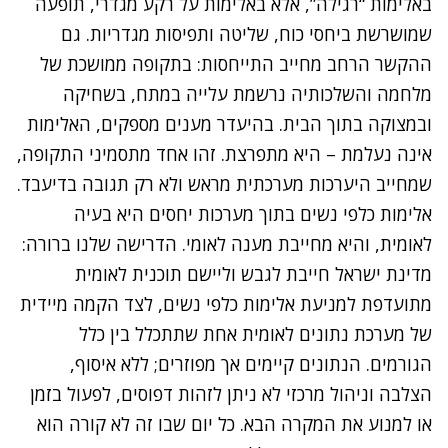
באלימות “רגילה”, אלא באלימות על רקע מגדרי, תופעה
שמושרשת ביחסי כוח, שליטה ותפיסות מגדריות. גם
ההקשר הרחב מחייב התייחסות: בתקופה ממושכת של
מלחמה והשלכותיה נרשמת עלייה במתח, בשחיקה
ובמצוקה בתוך הבית. בהיעדר מענים מספקים, האלימות
אינה נעלמת – היא מתפרצת. זהו אחד מתסמיני התקופה,
שמחייב היערכות מערכתית מראש ולא רק תגובה בדיעבד.
אלימות כלפי נשים בתוך מערכות יחסים היא בעיה
לאומית, והיא מחייבת מענה לאומי. הדרישה שלנו ברורה:
מדינת ישראל חייבת לגבש וליישם תוכנית לאומית
מתועדפת למניעת אלימות כלפי נשים, לצד הקמה מיידית
של מערכת נתונים לאומית אחת שתתכלל בין כלל
הגורמים. הנתונים קיימים אך מפוזרים; ללא איסוף,
הצלבה וניהול מרכזי לא ניתן לזהות דפוסים, לפעול בזמן
או למנוע את המקרה הבא. כל יום שבו זה לא קורה הוא