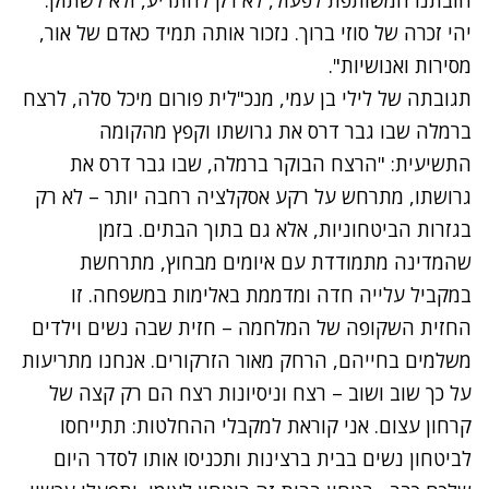
יהי זכרה של סוזי ברוך. נזכור אותה תמיד כאדם של אור,
מסירות ואנושיות".
תגובתה של לילי בן עמי, מנכ"לית פורום מיכל סלה, לרצח
ברמלה שבו גבר דרס את גרושתו וקפץ מהקומה
התשיעית: "הרצח הבוקר ברמלה, שבו גבר דרס את
גרושתו, מתרחש על רקע אסקלציה רחבה יותר – לא רק
בגזרות הביטחוניות, אלא גם בתוך הבתים. בזמן
שהמדינה מתמודדת עם איומים מבחוץ, מתרחשת
במקביל עלייה חדה ומדממת באלימות במשפחה. זו
החזית השקופה של המלחמה – חזית שבה נשים וילדים
משלמים בחייהם, הרחק מאור הזרקורים. אנחנו מתריעות
על כך שוב ושוב – רצח וניסיונות רצח הם רק קצה של
קרחון עצום. אני קוראת למקבלי ההחלטות: תתייחסו
לביטחון נשים בבית ברצינות ותכניסו אותו לסדר היום