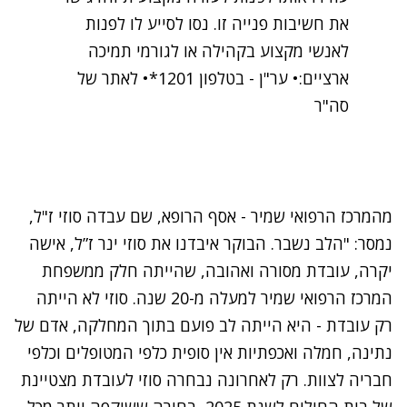
את חשיבות פנייה זו. נסו לסייע לו לפנות
לאנשי מקצוע בקהילה או לגורמי תמיכה
ארציים:• ער"ן - בטלפון 1201*• לאתר של
סה"ר
מהמרכז הרפואי שמיר - אסף הרופא, שם עבדה סוזי ז"ל,
נמסר: "הלב נשבר. הבוקר איבדנו את סוזי ינר ז”ל, אישה
יקרה, עובדת מסורה ואהובה, שהייתה חלק ממשפחת
המרכז הרפואי שמיר למעלה מ-20 שנה. סוזי לא הייתה
רק עובדת - היא הייתה לב פועם בתוך המחלקה, אדם של
נתינה, חמלה ואכפתיות אין סופית כלפי המטופלים וכלפי
חבריה לצוות. רק לאחרונה נבחרה סוזי לעובדת מצטיינת
של בית החולים לשנת 2025, בחירה ששיקפה יותר מכל