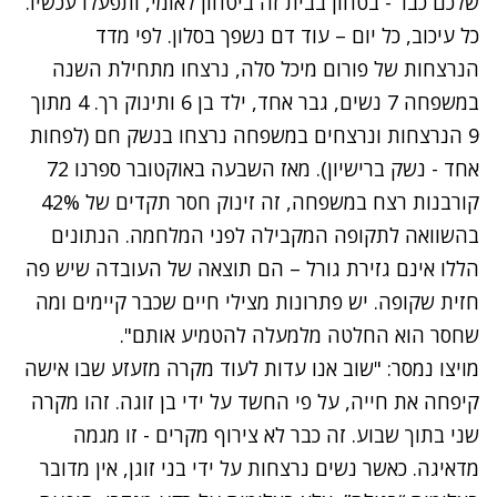
שלכם כבר - בטחון בבית זה ביטחון לאומי, ותפעלו עכשיו.
כל עיכוב, כל יום – עוד דם נשפך בסלון. לפי מדד
הנרצחות של פורום מיכל סלה, נרצחו מתחילת השנה
במשפחה 7 נשים, גבר אחד, ילד בן 6 ותינוק רך. 4 מתוך
9 הנרצחות ונרצחים במשפחה נרצחו בנשק חם (לפחות
אחד - נשק ברישיון). מאז השבעה באוקטובר ספרנו 72
קורבנות רצח במשפחה, זה זינוק חסר תקדים של 42%
בהשוואה לתקופה המקבילה לפני המלחמה. הנתונים
הללו אינם גזירת גורל – הם תוצאה של העובדה שיש פה
חזית שקופה. יש פתרונות מצילי חיים שכבר קיימים ומה
שחסר הוא החלטה מלמעלה להטמיע אותם".
מויצו נמסר: "שוב אנו עדות לעוד מקרה מזעזע שבו אישה
קיפחה את חייה, על פי החשד על ידי בן זוגה. זהו מקרה
שני בתוך שבוע. זה כבר לא צירוף מקרים - זו מגמה
מדאיגה. כאשר נשים נרצחות על ידי בני זוגן, אין מדובר