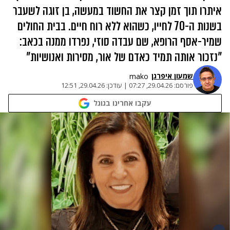
איתרו תוך זמן קצר את החשוד במעשה, בן זוגה לשעבר
בשנות ה-70 לחייו, כשהוא ללא רוח חיים. בבית החולים
שמיר-אסף הרופא, שם עבדה סוזי, נפרדו ממנה בכאב:
"נזכור אותה תמיד כאדם של אור, מסירות ואנושיות"
שמעון איפרגן​
mako
פורסם:
29.04.26, 07:27
|
עודכן:
29.04.26, 12:51
עקבו אחרינו בגוגל