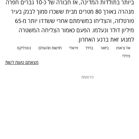
ביותר בתולדות המדינה, אז חבורה של כ-10 גברים חפרה
מנהרה באורך 80 מטרים מבית ששכרו סמוך לבנק בעיר
פורטלזה, והצליחו במשימתם אחרי ששדדו יותר מ-65
מיליון דולר ונעלמו. הפעם כאמור הצליחה המשטרה
למנוע זאת ברגע האחרון.
נתקלנו בבעיה
אל צ'אפו
ביזאר
ברזיל
ויראלי
חדשות מהעולם
נטפליקס
נסה שוב
פלילי
מצאתם טעות לשון?
פרסומת