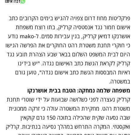
דברו איתנו
פרקליטות מחוז דרום צפויה להגיש בימים הקרובים כתב
אישום חמור נגד אנסטסיה קרליק, בתו רוצח משפחת
אושרנקו דמיאן קרליק, בגין עבירות סמים. ל-mako נודע
כי חוקרי תחנת משטרת רהט החוקרים את הפרשה הגישו
היום לבית המשפט השלום בבאר שבע הצהרת תובע נגד
קרליק לקראת הגשת כתב האישום נגדה. "יש בידינו
ראיות המבססות הגשת כתב אישום נגדה", טוען גורם
במשטרה.
משפחה שלמה נמחקה: הטבח בבית אושרנקו
קרליק נעצרה לפני כשלושה שבועות על ידי שוטרי תחנת
משטרת רהט. מחקירת המשטרה עולה כי זרקה ממכונית
שבה נסעה שקית שהכילה בתוכה 150 גרם קוקאין
ואקסטזי. המקרה התרחש במהלך נסיעה בנתיבות. קרליק