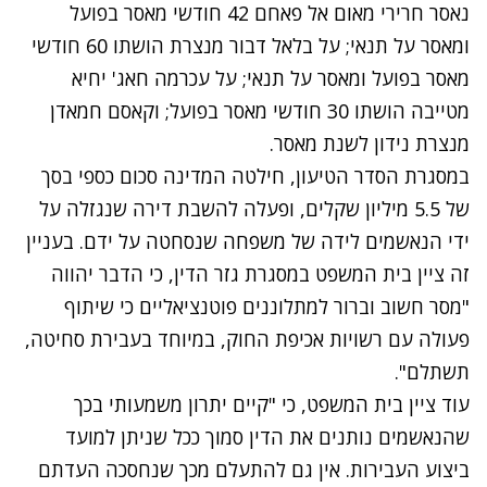
נאסר חרירי מאום אל פאחם 42 חודשי מאסר בפועל
ומאסר על תנאי; על בלאל דבור מנצרת הושתו 60 חודשי
מאסר בפועל ומאסר על תנאי; על עכרמה חאג' יחיא
מטייבה הושתו 30 חודשי מאסר בפועל; וקאסם חמאדן
מנצרת נידון לשנת מאסר.
במסגרת הסדר הטיעון, חילטה המדינה סכום כספי בסך
של 5.5 מיליון שקלים, ופעלה להשבת דירה שנגזלה על
ידי הנאשמים לידה של משפחה שנסחטה על ידם. בעניין
זה ציין בית המשפט במסגרת גזר הדין, כי הדבר יהווה
"מסר חשוב וברור למתלוננים פוטנציאליים כי שיתוף
פעולה עם רשויות אכיפת החוק, במיוחד בעבירת סחיטה,
תשתלם".
עוד ציין בית המשפט, כי "קיים יתרון משמעותי בכך
שהנאשמים נותנים את הדין סמוך ככל שניתן למועד
ביצוע העבירות. אין גם להתעלם מכך שנחסכה העדתם