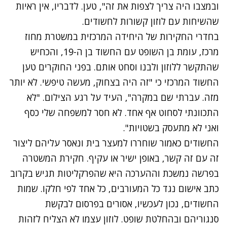
ובמצבו היה צריך לצפות את זה", טען. לדבריו, אין ראיות
שהשיחות עם לוזון קשורות לחשודים.
בחדרי החקירות של היחידה המרכזית במשטרת מחוז
מרכז, עומת בן השופט עם החשוד בן ה-19, והכחיש
שהתקשר ללוזון ולבנו וסחט אותם. בפני החוקרים טען
החשוד המרכזי כי "זה היה בצחוק, מעשה טיפשי. לא יותר
מזה. עברתי שם במקרה", העיד על רגע הצילום. "לא
התכוונתי לסחוט אף אחד. לא חסר למשפחה שלי כסף
ואני לא מתעסק בשטויות".
החשודים כאמור שוחררו למעצר בית ונאסר עליהם ליצור
זה עם זה קשר, באופן ישיר או עקיף. חקירת המשטרה
בפרשה נמשכת וההערכה היא שהפרקליטות תגיש בקרוב
כתב אישום נגד כל המעורבים, כל אחד לפי חלקו. שמות
החשודים, נכון לעכשיו, אסורים בפרסום לבקשת
סנגוריהם ובהחלטת שופט. לוזון עצמו לא הצליח לזהות