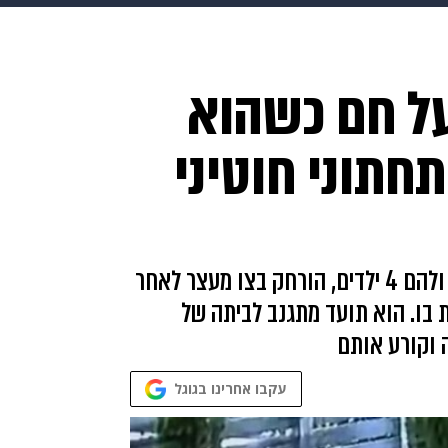
HIX
ספורט
כסף
הורים
עיצוב הבית
אופנה
די
ל חם כשהוא
תכונים
פרויקטים מיוחדים
תחתוני חוטיני
ר', תושב הקריות בן 50 שנשוי לאשתו 20 שנה ולהם 4 ילדים, הורחק בצו מעצר לאחר
בו. הוא תועד מתגנב לביתה של
 וקורע אותם
עקבו אחרינו בגוגל