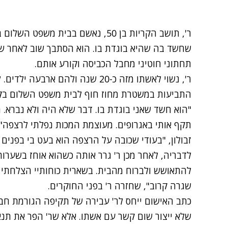
ר', תושב הקריות בן 50, נאשם בבית 
שחשד בה שהיא בוגדת בו. הוא הסתבך שוב לאחר ש
תחתוני חוטיני מחבל הכביסה וקורע אותם.
ר', נשוי לאשתו מזה כ-20 שנה ולהם 
התביעות במשטרת מחוז חוף לבית משפט השלום בקריו
"הוא חשד שאני בוגדת בו. דבר שלא היה ולא נברא. 
תקף אותי באגרופים. מעוצמת המכות נפלתי לרצפה
זבולון, "בעודי שכובה על הרצפה הוא בעט בי בפנים ו
לדבריה, לאחר מכן ר' גרר אותה כשהוא אוחז בשערו
להתאושש ולברוח מהבית. בשארית כוחותיי הצלחתי 
שגרה קרוב", שחזרה ר' בפני החוקרים.
כתב האישום ייחס לר' עבירה של תקיפה הגורמת חב
שלא ייצור שום קשר עם אשתו. אלא שר' הפר את תנאי