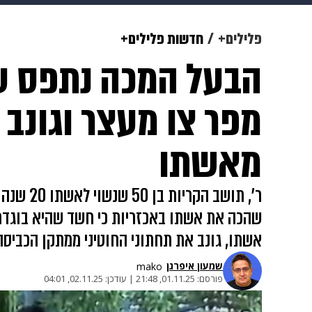
צבא וביטחון
makoZ
בריאות
פלילים+
חדשות פלילים+
הבעל המכה נתפס ע
ויוה
משפט
תשעה חודשים
מ
מפר צו מעצר וגונב 
מאשתו
שהכה את אשתו באכזריות כי חשד שהיא בוגדת 
אשתו, גונב את תחתוני החוטיני ממתקן הכביסה
שמעון איפרגן​
mako
פורסם:
01.11.25, 21:48
|
עודכן:
02.11.25, 04:01