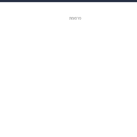
גיטל
גאווה
פרסומת