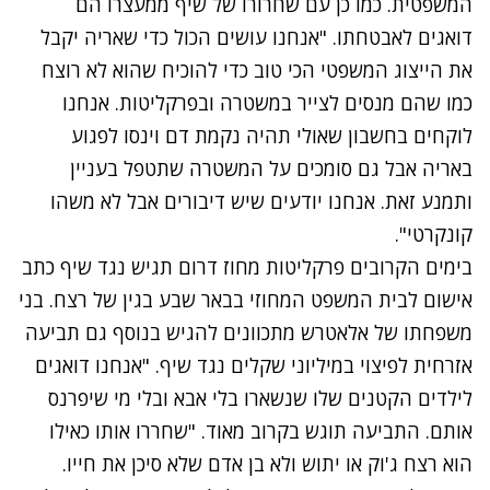
המשפטית. כמו כן עם שחרורו של שיף ממעצרו הם
דואגים לאבטחתו. "אנחנו עושים הכול כדי שאריה יקבל
את הייצוג המשפטי הכי טוב כדי להוכיח שהוא לא רוצח
כמו שהם מנסים לצייר במשטרה ובפרקליטות. אנחנו
לוקחים בחשבון שאולי תהיה נקמת דם וינסו לפגוע
באריה אבל גם סומכים על המשטרה שתטפל בעניין
ותמנע זאת. אנחנו יודעים שיש דיבורים אבל לא משהו
קונקרטי".
בימים הקרובים פרקליטות מחוז דרום תגיש נגד שיף כתב
אישום לבית המשפט המחוזי בבאר שבע בגין של רצח. בני
משפחתו של אלאטרש מתכוונים להגיש בנוסף גם תביעה
אזרחית לפיצוי במיליוני שקלים נגד שיף. "אנחנו דואגים
לילדים הקטנים שלו שנשארו בלי אבא ובלי מי שיפרנס
אותם. התביעה תוגש בקרוב מאוד. "שחררו אותו כאילו
הוא רצח ג'וק או יתוש ולא בן אדם שלא סיכן את חייו.