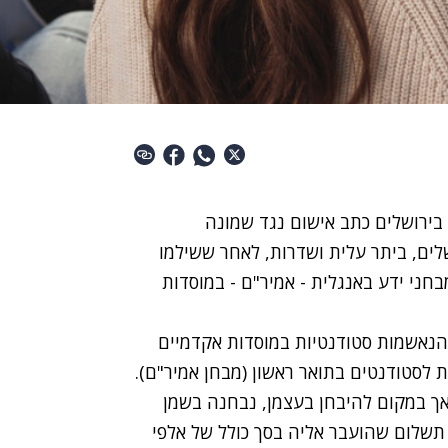
בירושלים כתב אישום נגד שמונה
ת בית שמש, ירושלים, ביתר עלית ושדרות, לאחר ששילמו
חני ידע באנגלית - אמיר"ם - במוסדות
ב האישום, במהלך השנים 2022-2023 היו הנאשמות סטודנטיות במוסדות אקדמיים
ת לסטודנטים בתואר ראשון (מבחן אמיר"ם).
אך במקום להיבחן בעצמן, נבחנה בשמן
תשלום שהועבר אליה בסך כולל של אלפי