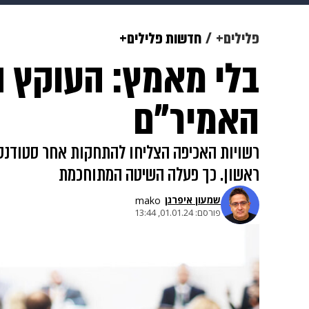
תרבות
צבא וביטחון
makoZ
פלילים+
חדשות פלילים+
בלי מאמץ: העוקץ 
גאווה
ויוה
משפט
תשעה חוד
האמיר"ם
רשויות האכיפה הצליחו להתחקות אחר סטודנטי
ראשון. כך פעלה השיטה המתוחכמת
שמעון איפרגן​
mako
פורסם:
01.01.24, 13:44