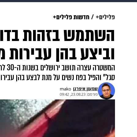
מוזיקה
תרבות
צבא וביטחון
פלילים+
חדשות פלילים+
השתמש בזהות בדויה
דיגיטל
גאווה
ויוה
משפט
וביצע בהן עבירות מ
המשט
סגל" והפיל בפח נשים על מנת לבצע בהן עבירות מין. עד כה 5 נשים הגישו נגדו תלונות ועל פי 
שמעון איפרגן​
mako
פורסם:
23.08.23, 09:42