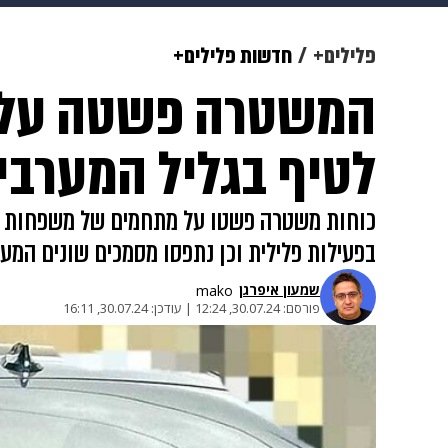
מוזיקה
תרבות
צבא וביטחון
פלילים+
חדשות פלילים+
המשטרה פשטה על 
דיגיטל
גאווה
ויוה
משפט
לטיף בגליל המערבי
כוחות משטרה פשטו על מתחמים של משפחות פשע
בפעילות פלילית וכן נתפסו מסמכים שונים המעידים 
שמעון איפרגן​
mako
פורסם:
30.07.24, 12:24
|
עודכן:
30.07.24, 16:11