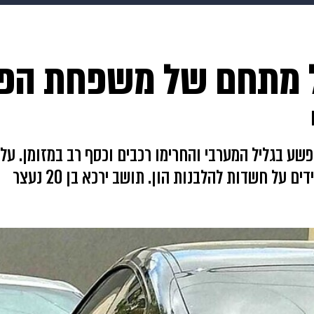
makoZ
בריאות
HIX
ספורט
כסף
הורים
עיצוב
מתחם של משפחת הפ
תשעה חודשים
מתכונים
פרויקטים מיוחדים
 בגליל המערבי והחרימו רכבים וכסף רב במזומן. על
על חשדות להלבנות הון. תושב ירכא בן 20 נעצר