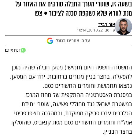
בשעה זו, שוטרי מערך החבלה סורקים את האזור על
מנת לוודא שלא נשקפת סכנה לציבור • צפו
אור רביד
פורסם:
20.10.22, 10:14
עקבו אחרינו בגוגל
דברו איתנו
מטען חבלה מוכן להפעלה נמצא בחצר בניין
המשטרה חשפה היום (חמישי) מטען חבלה שהיה מוכן
להפעלה, בחצר בניין מגורים ברחובות. יחד עם המטען,
נמצאו תחמושת וחומרים החשודים כסם.
במסגרת האסטרטגיה ההתקפית של מחוז המרכז
במשטרת ישראל נגד מחוללי פשיעה, שוטרי יחידת
הכלבנים ערכו סריקה ממוקדת, ובמהלכה חשפו פריטי
אמל"ח וחומרים החשודים כסם מסוג קנאביס, שהוסלקו
בחצר הבניין.