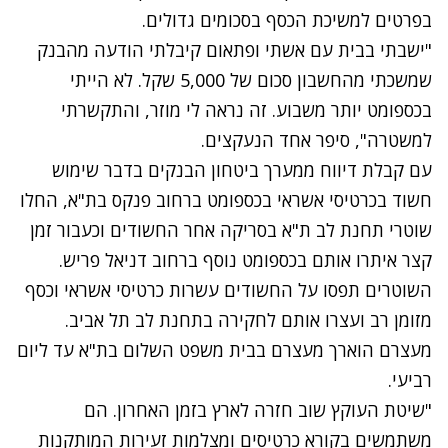
בפרטים למשיכת הכסף בסכומים גדולים.
"ישבתי בבית עם אשתי ופתאום קיבלתי הודעה מהבנק
שמשכתי מהחשבון סכום של 5,000 שקל. לא הייתי
בכספומט יותר משבוע. זה נראה לי מוזר, והתקשרתי
למשטרה", סיפר אחד הנעקצים.
עם קבלת דיווח ממערך ביטחון הבנקים בדבר שימוש
חשוד בכרטיסי אשראי בכספומט ברחוב פנקס בת"א, החלו
שוטרי תחנת לב ת"א בסריקה אחר החשודים וכעבור זמן
קצר איתרו אותם בכספומט נוסף ברחוב דניאל פריש.
השוטרים תפסו על החשודים עשרות כרטיסי אשראי וכסף
מזומן רב ועצרו אותם לחקירה בתחנת לב תל אביב.
מעצרם הוארך מעצרם בבית משפט השלום בת"א עד ליום
רביעי.
"שיטת העוקץ שוב חזרה לארץ בזמן האחרון. הם
משתמשים בקורא כרטיסים ומצלמות זעירות המותקנות