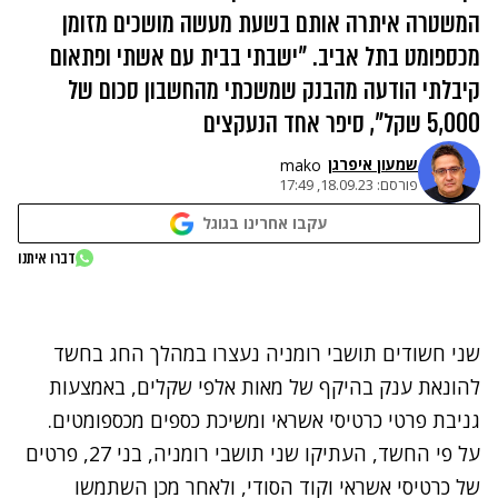
המשטרה איתרה אותם בשעת מעשה מושכים מזומן
מכספומט בתל אביב. "ישבתי בבית עם אשתי ופתאום
קיבלתי הודעה מהבנק שמשכתי מהחשבון סכום של
5,000 שקל", סיפר אחד הנעקצים
שמעון איפרגן​
mako
פורסם:
18.09.23, 17:49
עקבו אחרינו בגוגל
נתקלנו בבעיה
דברו איתנו
נסה שוב
שני חשודים תושבי רומניה נעצרו במהלך החג בחשד
להונאת ענק בהיקף של מאות אלפי שקלים, באמצעות
גניבת פרטי כרטיסי אשראי ומשיכת כספים מכספומטים.
על פי החשד, העתיקו שני תושבי רומניה, בני 27, פרטים
של כרטיסי אשראי וקוד הסודי, ולאחר מכן השתמשו