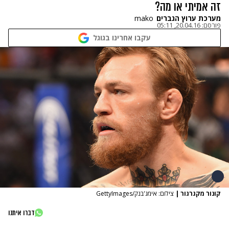
זה אמיתי או מה?
מערכת ערוץ הגברים
mako
פורסם:
20.04.16, 05:11
עקבו אחרינו בגוגל
קונור מקגרגור
|
צילום: אימג'בנק/GettyImages
דברו איתנו