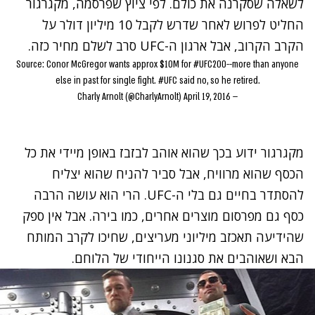
לשאלה שסקרנה את כולם. לפי ציוץ שפרסמה, מקגרגור
החליט לפרוש לאחר שדרש לקבל 10 מיליון דולר על
הקרב הקרוב, אבל ארגון ה-UFC סרב לשלם מחיר כזה.
Source: Conor McGregor wants approx $10M for
#UFC200
--more than anyone
else in past for single fight.
#UFC
said no, so he retired.
April 19, 2016
— Charly Arnolt (@CharlyArnolt)
מקגרגור ידוע בכך שהוא
אוהב לבזבז באופן מיידי את כל
הכסף
שהוא מרוויח, אבל סביר להניח שהוא יצליח
להסתדר בחיים גם בלי ה-UFC. הרי הוא עושה הרבה
כסף גם מפרסום מוצרים אחרים, כמו בירה. אבל אין ספק
שהידיעה תאכזב מיליוני מעריצים, שחיכו לקרב המותח
הבא ושאוהבים את סגנונו הייחודי של הלוחם.