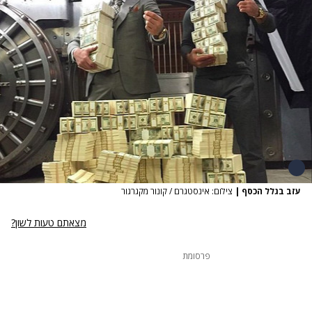
עזב בגלל הכסף
|
צילום: אינסטגרם / קונור מקגרגור
מצאתם טעות לשון?
פרסומת