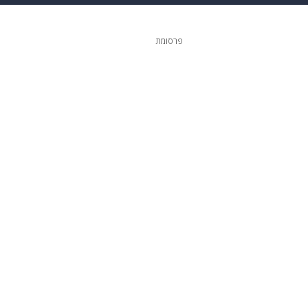
גיטל
גאווה
פרסומת