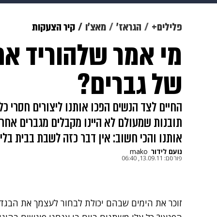
צבא וביטחון
makoZ
בריאות
פלילים+
הגראז'
מאצ'ו
קיר הצעקות
מי אמר שלהוריד את
ויוה
משפט
תשעה חודשים
מ
של גברים?
החיים לצד הנשים הפכו אותנו ליצורים חסרי כל
תובנות שמעולם לא היינו מקבלים מגברים אחרי
אותנו והכי חשוב: אין דבר כזה לשבת בבית בלי
נועם לידור
mako
פורסם:
13.09.11, 06:40
זוכר את הימים שבהם יכולת
לבחור לעצמך את הבגד