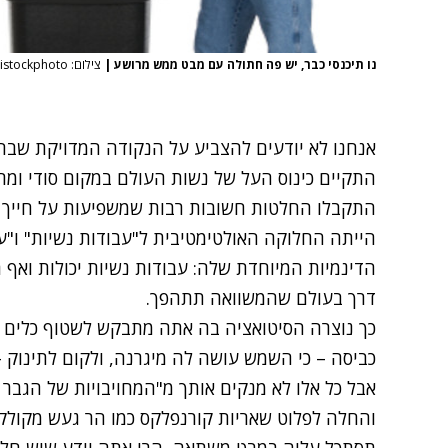
נו תיכנסי כבר, יש פה חתולה עם מבט ממש מרושע
|
צילום: istockphoto, istockphoto
אנחנו לא יודעים להצביע על הנקודה המדויקת שבה
התקיים כינוס העל של נשות העולם במקום סודי ומרו
התקבלו החלטות חשובות רבות שמשפיעות על חייך ב
הייתה החלוקה האולטימטיבית ל"
עבודות נשיות
" ו"
ע
הדינמיות המיוחדת שלה: עבודות נשיות יכולות ואף רצ
דרך בעולם שהמשוואה תתהפך.
כך נוצרה הסיטואציה בה אתה מתבקש לשטוף כלים – 
כביסה – כי השמש עושה לה מיגרנה, ולקום לתינוק –
אבל כל אלו לא מנקים אותך מ"המחויבויות של הגבר
והחלה לפלוט שאריות קורנפלקס כמו הר געש מקולקל