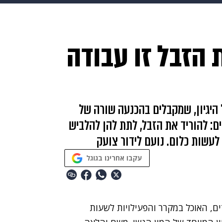
HIX
ספורט
כסף
הורים
עיצוב הבית
אופנה
די
 הזבל זו עבודה
תכונים
פרויקטים מיוחדים
 היגיון, שמקבלים בהכנעה שורה של
ם: להוריד את הזבל, לתת להן להלביש
 לעשות כלום. נועם לידור צועק
עקבו אחרינו בגוגל
ים
, האוכל במקרר והפעילויות לשעות