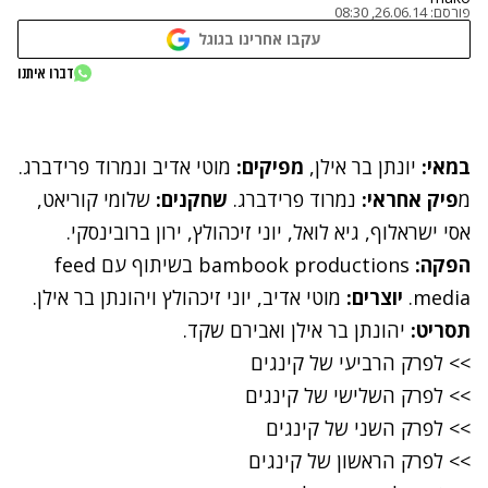
פורסם:
26.06.14, 08:30
עקבו אחרינו בגוגל
נתקלנו בבעיה
דברו איתנו
נסה שוב
במאי:
יונתן בר אילן,
מפיקים:
מוטי אדיב ונמרוד פרידברג.
מ
פיק אחראי:
נמרוד פרידברג.
שחקנים:
שלומי קוריאט,
אסי ישראלוף, גיא לואל, יוני זיכהולץ, ירון ברובינסקי.
הפקה:
bambook productions בשיתוף עם feed
media.
יוצרים:
מוטי אדיב, יוני זיכהולץ ויהונתן בר אילן.
תסריט:
יהונתן בר אילן ואבירם שקד.
>> לפרק הרביעי של קינגים
>> לפרק השלישי של קינגים
>>
לפרק השני של קינגים
>> לפרק הראשון של קינגים