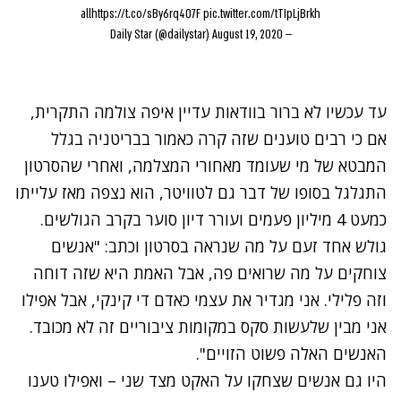
all
https://t.co/sBy6rq4O7F
pic.twitter.com/tTIpLjBrkh
August 19, 2020
— Daily Star (@dailystar)
עד עכשיו לא ברור בוודאות עדיין איפה צולמה התקרית,
אם כי רבים טוענים שזה קרה כאמור בבריטניה בגלל
המבטא של מי שעומד מאחורי המצלמה, ואחרי שהסרטון
התגלגל בסופו של דבר גם
לטוויטר
, הוא נצפה מאז עלייתו
כמעט 4 מיליון פעמים ועורר דיון סוער בקרב הגולשים.
גולש אחד זעם על מה שנראה בסרטון וכתב: "אנשים
צוחקים על מה שרואים פה, אבל האמת היא שזה דוחה
וזה פלילי. אני מגדיר את עצמי כאדם די קינקי, אבל אפילו
אני מבין שלעשות סקס במקומות ציבוריים זה לא מכובד.
האנשים האלה פשוט הזויים".
היו גם אנשים שצחקו על האקט מצד שני – ואפילו טענו