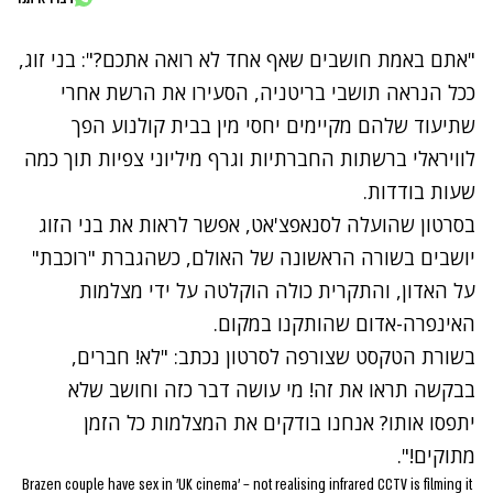
"אתם באמת חושבים שאף אחד לא רואה אתכם?": בני זוג,
ככל הנראה תושבי בריטניה, הסעירו את הרשת אחרי
שתיעוד שלהם מקיימים יחסי מין בבית קולנוע הפך
לוויראלי ברשתות החברתיות וגרף מיליוני צפיות תוך כמה
שעות בודדות.
בסרטון שהועלה לסנאפצ'אט, אפשר לראות את בני הזוג
יושבים בשורה הראשונה של האולם, כשהגברת "רוכבת"
על האדון, והתקרית כולה הוקלטה על ידי מצלמות
האינפרה-אדום שהותקנו במקום.
בשורת הטקסט שצורפה לסרטון נכתב: "לא! חברים,
בבקשה תראו את זה! מי עושה דבר כזה וחושב שלא
יתפסו אותו? אנחנו בודקים את המצלמות כל הזמן
מתוקים!".
Brazen couple have sex in 'UK cinema' – not realising infrared CCTV is filming it