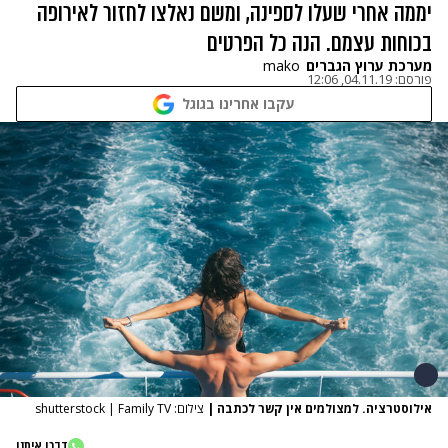
יממה אחרי שעלו לספינה, ומשם נאלצו לחזור לאירופה
בכוחות עצמם. הנה כל הפרטים
מערכת ערוץ הגברים
mako
פורסם:
04.11.19, 12:06
עקבו אחרינו בגוגל
אילוסטרציה. למצולמים אין קשר לכתבה
|
צילום: shutterstock | Family TV
דברו איתנו