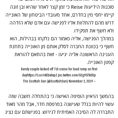
סוכנות הידיעות Reise כי זמן קצר לאחר שהיא ובן זוגה
קיימו יחסי מין בחדרם, אחד מעובדי הביטחון של האונייה
דרש מהם להתלוות אליו לפגישה עם אדם שלא הזדהה
ולא חשף את תפקידו.
במהלך הפגישה, אליה כאמור הם נלקחו בבהילות, הוא
חשף כי בכוונת החברה לסלק אותם מן האונייה בתחנת
העגינה הראשונה אליה יגיעו - זאת בהתאם להוראת
קפטן האונייה.
Randy couple kicked off TUI cruise for loud romp on first
day
https://t.co/nkEbxIIxpZ
pic.twitter.com/GEg9SFkODp
November 2, 2019
— The Scottish Sun (@ScottishSun)
בהמשך הראיון הוסיפה האישה כי בהתחלה חשבה שזה
עשוי להיות בגלל שעישנה במרפסת חדר, אבל מהר מאוד
התבררה לה הסיבה האמיתית לגירוש. בפגישתם עם נציג