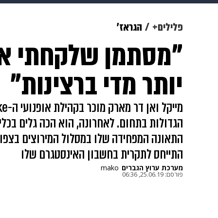
צבא וביטחון
makoZ
בריאות
פלילים+
הגראז'
"מסתמן שלקחתי את 
ויוה
משפט
תשעה חודשים
מ
יותר מדי ברצינות"
הגדולות בתחום. לאחרונה, הוא הכה גלים בכלי
התאונה המפחידה שלו במסלול המירוצים בצפון
התייחס לתקרית בחשבון האינסטגרם שלו
מערכת ערוץ הגברים
mako
פורסם:
25.06.19, 06:36