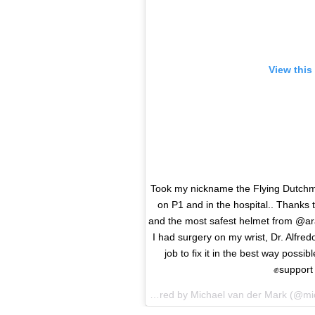
View this
Took my nickname the Flying Dutchman
on P1 and in the hospital.. Thanks 
and the most safest helmet from @ara
I had surgery on my wrist, Dr. Alfre
job to fix it in the best way possi
support 
A post shared by
Michael van der Mark
(@mic