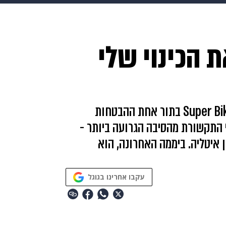
HIX
ספורט
כסף
הורים
עיצוב הבית
אופנה
די
הכינוי שלי
תכונים
פרויקטים מיוחדים
מייקל ואן דר מארק מוכר בקהילת אופנועי ה-Super Bike בתור אחת ההבטחות
 התקשורת מהסיבה הגרועה ביותר -
 איטליה. ביממה האחרונה, הוא
עקבו אחרינו בגוגל