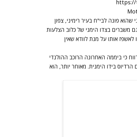
https:/
שהוא פונה לבי"ח בעיר רימיני, צפון
 גם משברים בצדו הימני של כלוב הצלעות
 לאשפז אותו על מנת לוודא שאין
בון הטוויטר של אתר הספורט MotoSponsor דווח כי ביממה האחרונה הרוכב ההולנדי
רדיוס בידו הימנית. מאוחר יותר, הוא