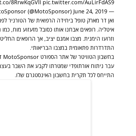
/t.co/8RrwKqGVlI
pic.twitter.com/AuLirFdAS9
June 24, 2019
— MotoSponsor (@MotoSponsor)
ואן דר מארק טופל ביחידה הרפואית של הטורניר לפני 
איטליה. רופאים אבחנו אותו כסובל מזעזוע מוח, כמו
וזרועו הימנית. מצבו אמנם יציב, אך הרופאים החליטו
התדרדרות פתאומית במצבו הבריאותי.
בחש
עבר ניתוח אורתופדי שמטרתו לקבע את השבר בעצם ה
התייחס לכל תקרית בחשבון האינסטגרם שלו.