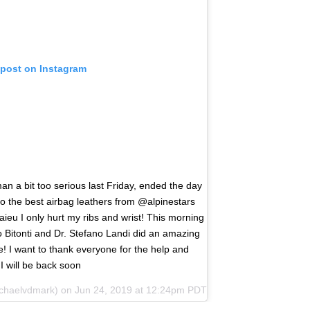
 post on Instagram
 a bit too serious last Friday, ended the day
to the best airbag leathers from @alpinestars
ieu I only hurt my ribs and wrist! This morning
do Bitonti and Dr. Stefano Landi did an amazing
ble! I want to thank everyone for the help and
I will be back soon✊
haelvdmark) on
Jun 24, 2019 at 12:24pm PDT