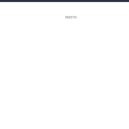
גיטל
גאווה
פרסומת