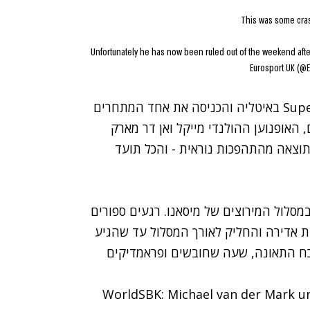
This was some cras
Unfortunately he has now been ruled out of the weekend after
תאונה מחרידה התחוללה במהלך אליפות ה-Super Bike באיטליה והכניסה את אחד המתחרים
, האופנוען ההולנדי מייקל ואן דר מארק
תוצאה מהתהפכות נוראית - והכל תועד
כב האופנוע בן ה-26 בדיוק עבר את הפנייה ה-16 במסלול המירוצים של מיסאנו. רגעים ספורים
ות אדירה והחליק לאורך המסלול עד שהגיע
וכח התאונה, שעה שחובשים ופראמדיקים
WorldSBK: Michael van der Mark un