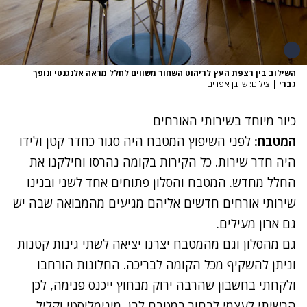
השילוב בין רצפת העץ לריהוט השחור משווים לחלל מראה אלנגנטי ונופך
גברי
|
צילום: שי בן אפרים
כיור מיוחד בשירותי האורחים
המטבח:
לפני השיפוץ המטבח היה סגור כחדר קטן ולידו
היה חדר שירות. כל הקירות בקומה נהרסו וחילקנו את
החלל מחדש. המטבח והסלון פתוחים אחד לשני ובנינו
שירותי אורחים חדשים אליהם מגיעים מהמבואה שבה יש
גם ארון מעילים.
גם מהסלון וגם מהמטבח יצרנו יציאה לשתי גינות קטנות
וניתן להשקיף מכל הקומה לבריכה. החלונות הורחבו
ולקחתי בחשבון שהרבה ירוק מבחוץ ייכנס פנימה, לכן
הרשיתי לעצמי לבחור במטבח לבן, מינימליסטי וקליל.