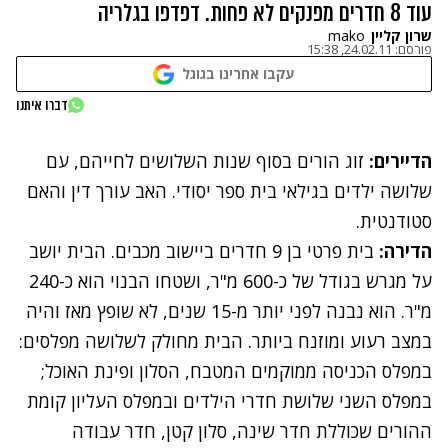
עוד 8 חדרים מפנקים לא פחות. דפדפו בגלריה
שרון קליין
mako
פורסם:
24.02.11, 15:38
עקבו אחרינו בגוגל
דברו איתנו
הדיירים:
זוג הורים בסוף שנות השלושים לחייהם, עם
שלושה ילדים בגילאי בית ספר יסודי. האב עורך דין והאם
סטודנטית.
הדירה:
בית פרטי בן 9 חדרים ביישוב מכבים. ה
בית
יושב
על מגרש בגודל של כ-600 מ"ר, ושטחו הבנוי הוא כ-240
מ"ר. הוא נבנה לפני יותר מ-15 שנים, לא שופץ מאז והיה
במצב רעוע ומוזנח ביותר. הבית מחולק לשלושה מפלסים:
במפלס הכניסה ממוקמים המטבח, הסלון ופינת האוכל;
במפלס השני שלושת חדרי הילדים ובמפלס העליון קומת
ההורים שכוללת חדר שינה, סלון קטן, חדר עבודה