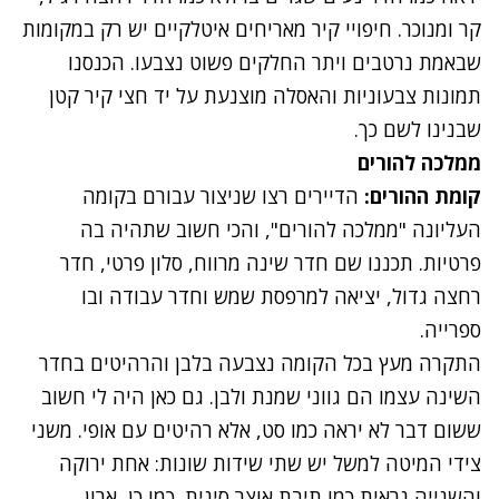
קר ומנוכר. חיפויי קיר מאריחים איטלקיים יש רק במקומות
שבאמת נרטבים ויתר החלקים פשוט נצבעו. הכנסנו
תמונות צבעוניות והאסלה מוצנעת על יד חצי קיר קטן
שבנינו לשם כך.
ממלכה להורים
קומת ההורים:
הדיירים רצו שניצור עבורם בקומה
העליונה "ממלכה להורים", והכי חשוב שתהיה בה
פרטיות. תכננו שם חדר שינה מרווח, סלון פרטי, חדר
רחצה גדול, יציאה למרפסת שמש וחדר עבודה ובו
ספרייה.
התקרה מעץ בכל הקומה נצבעה בלבן והרהיטים בחדר
השינה עצמו הם גווני שמנת ולבן. גם כאן היה לי חשוב
ששום דבר לא יראה כמו סט, אלא רהיטים עם אופי. משני
צידי המיטה למשל יש שתי שידות שונות: אחת ירוקה
והשנייה נראית כמו תיבת אוצר סינית. כמו כן, ארון