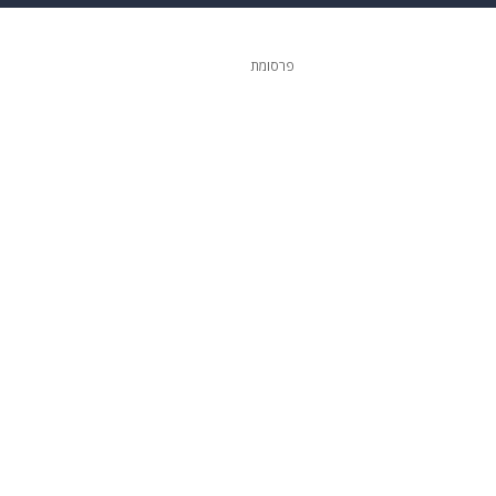
גיטל
גאווה
פרסומת