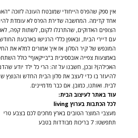
אין ספק שהפרס הייחודי שמובטח העונה לזוכה "האח
אחד קדימה. המחשבה שדירת הפרס לא עומדת להיות
הצופים האדוקים, שהתרגלו לקום, לשתות קפה, לאכול
המונפש של קיר
הסלון
. אז איך אמורים למלא את החל
באמצעות צפייה אובססיבית ב"בייקאוף" כולל השתתפ
האכילה)? ובכן, חשבנו על זה: הרי כל ילד יודע שהדמי
להיעזר בו כדי לעצב את סלון הבית החדש והנוצץ שי
לבית. ואותנו, כמובן. אם כבר מדמיינים.
עוד באתר לעיצוב הבית:
לכל הכתבות בערוץ
living
מעצבי המוצר הטובים בארץ מחכים לכם בצבע טרי
תתפשטו: 7 בריכות מבודדות בטבע