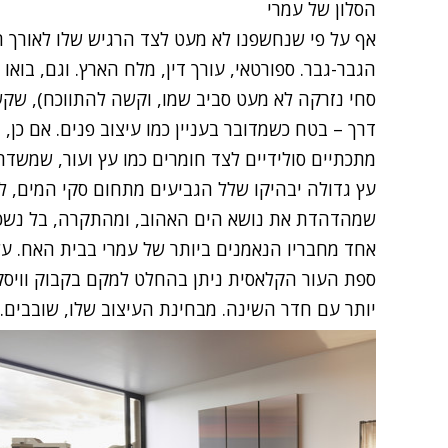
הסלון של עמרי
אף על פי שנחשפנו לא מעט לצד הרגיש שלו לאורך הח
הגבר-גבר. ספורטאי, עורך דין, מלח הארץ. וגם, בואו
סחי נזרקה לא מעט סביב שמו, וקשה להתווכח), שק
דרך – בטח כשמדובר בעניין כמו עיצוב פנים. אם כן,
מתכתיים סולידיים לצד חומרים כמו עץ ועור, שמשדרי
עץ גדולה יבהיקו שלל הגביעים מתחום סקי המים, ל
שמהדהדת את נושא הים האהוב, ומהתקרה, בל נשכח
אחד מחבריו הנאמנים ביותר של עמרי בבית האח. על
ספת העור הקלאסית ניתן בהחלט למקם בקבוק וויסקי
יותר עם חדר השינה. מבחינת העיצוב שלו, שובבים.