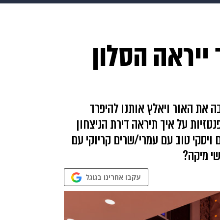
HIX
ספורט
כסף
הורים
עיצוב הבית
אופנה
די
ייראה הסלון
תכונים
פרויקטים מיוחדים
בה את האור ויאלץ אותנו להיפרד
טזיות על איך תיראה דירת הניצחון
 ויסקי טוב עם עמרי/שרים קריוקי עם
שי מיקה?
עקבו אחרינו בגוגל