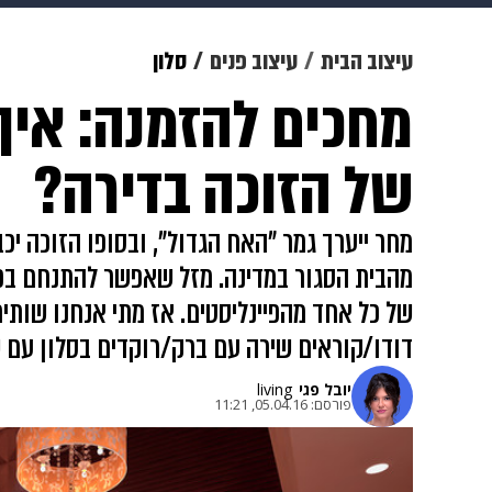
צבא וביטחון
makoZ
בריאות
עיצוב הבית
עיצוב פנים
סלון
מחכים להזמנה: איך 
ויוה
משפט
תשעה חודשים
מ
של הזוכה בדירה?
מחר ייערך גמר "האח הגדול", ובסופו הזוכה יכ
מהבית הסגור במדינה. מזל שאפשר להתנחם בפנ
של כל אחד מהפיינליסטים. אז מתי אנחנו שותים
דודו/קוראים שירה עם ברק/רוקדים בסלון עם 
יובל פגי
living
פורסם:
05.04.16, 11:21