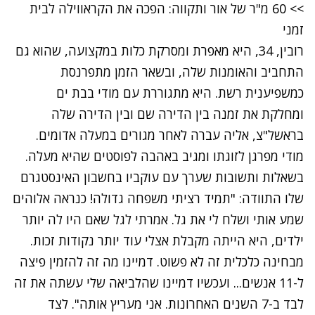
>>
60 מ"ר של אור ותקווה: הפכה את הקראווילה לבית
זמני
רובין, 34, היא מאפרת ומסרקת כלות במקצועה, שהוא גם
התחביב והאומנות שלה, ובשאר הזמן מתפרנסת
כמשפיענית רשת. היא מתגוררת עם מודי בבת ים
ומחלקת את זמנה בין הדירה שם ובין הדירה שלה
בראשל"צ, אליה עברה לאחר
מגורים במעלה אדומים
.
מודי מפרגן לזוגתו ומגיב באהבה לפוסטים שהיא מעלה.
בשאלות ותשובות שערך עם עוקביו בחשבון האינסטגרם
שלו התוודה: "תמיד רציתי משפחה גדולה! כנראה אלוהים
שמע אותי ושלח לי את גל. אמרתי לגל שאם היו לה יותר
ילדים, היא הייתה מקבלת אצלי עוד יותר נקודות זכות.
מבחינה כלכלית זה לא פשוט. דמיינו מה זה להזמין פיצה
ל-11 אנשים... ועכשיו דמיינו שהלביאה שלי עשתה את זה
לבד ב-7 השנים האחרונות. אני מעריץ אותה". לצד