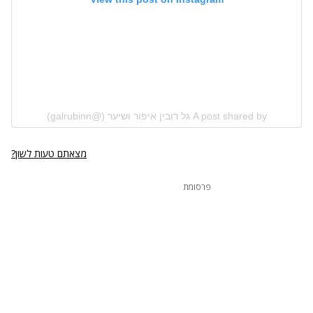
A post shared by גל רובין איפור ושיער (@galrubinn)
מצאתם טעות לשון?
פרסומת