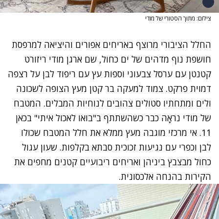
צילום: מתוך הסטורי של מודי
החלל הציבורי מרוצף באריחים אפורים והיציאה למרפסת
חושפת נוף מדהים של ים כחול, שם ארגן מודי ריזורט
קטנטן עם ערסל צבעוני וספות עץ עם ריפוד לבן על רצפה
דמוית פרקט. צמוד למעקה בר קטן מעץ הצופה לשכונה
ולים ומתחתיו סטולים צהובים לנוחיות המבלים. המטבח
של מודי נראָה כבר כשהשתתף ב"בואו לאכול איתי" בכאן
11. אי מרכזי מוגבה מעץ ממלא את חלל המטבח שכולו
לבן וכפרי עם נגיעות זכוכית סבתא בקלפות. שעון עגול
כחול מבצבץ ביניהן ואריחים ריבועיים קטנים מחפים את
הקירות בהנחה אלכסונית.