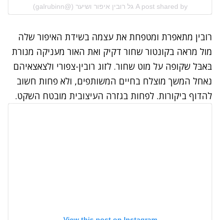
A post shared by גל רובין איפור ושיער (@galrubinn)
רובין מתאפרת ומטפחת את עצמה בשידת האיפור שלה
מול מראה בקונטור שחור דקיק ואת האור מעניקה מנורת
בּאבּל שקופה על מוט שחור. לזוג רובין-צפורי ולצאצאיהם
נאחל המשך מוצלח בחיים המשותפים, ולא פחות חשוב
להדוף ביקורות. לפחות בגזרה העיצובית מובטח השקט.
View this post on Instagram