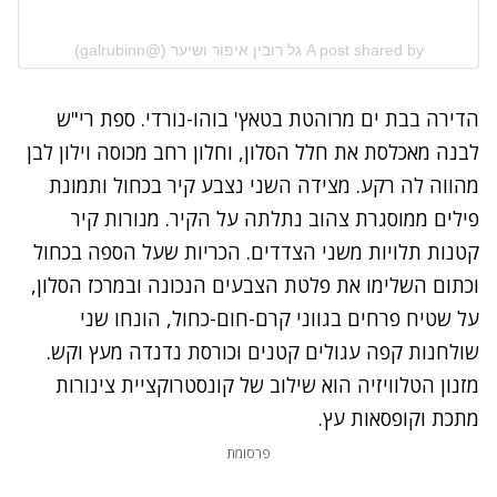
A post shared by גל רובין איפור ושיער (@galrubinn)
הדירה בבת ים מרוהטת בטאץ' בוהו-נורדי. ספת רי"ש
לבנה מאכלסת את חלל הסלון, וחלון רחב מכוסה וילון לבן
מהווה לה רקע. מצידה השני נצבע קיר בכחול ותמונת
פילים ממוסגרת צהוב נתלתה על הקיר. מנורות קיר
קטנות תלויות משני הצדדים. הכריות שעל הספה בכחול
וכתום השלימו את פלטת הצבעים הנכונה ובמרכז הסלון,
על שטיח פרחים בגווני קרם-חום-כחול, הונחו שני
שולחנות קפה עגולים קטנים וכורסת נדנדה מעץ וקש.
מזנון הטלוויזיה הוא שילוב של קונסטרוקציית צינורות
מתכת וקופסאות עץ.
פרסומת