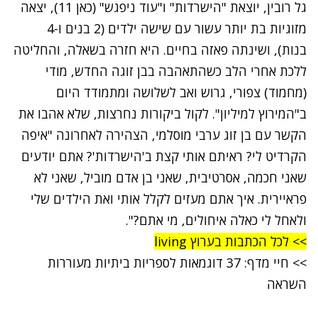
גל רובין, יוצאת "הישרדות" ו"עוד ניפגש" (כאן 11), יצאה
מזוגיות בת יותר עשור עם שישה ילדים (2 בנים ו-4
בנות), ושינתה פאזה בחיים. היא חזרה בשאלה, והחליטה
ללכת אחרי הלב כשהתאהבה בבן זוגה החדש, מודי
(מחמוד) צפורי, גרוש ואב לשלושה ומתמודד היום
ב"המירוץ למיליון". לקול ביקורות נחרצות, שלא אהבו את
הקשר עם בן זוג ערבי מוסלמי, הצהירה לאחרונה "איפה
הקרדיט לי? ראיתם אותי קצת ב'הישרדות'? אתם יודעים
שאני חכמה, אסרטיבית, שאני בן אדם מוביל, שאני לא
פראיירית. איך אתם מעזים לקלל אותי ואת הילדים שלי
ולאחל לי כאלה איחולים, מי אתם?".
>> לכל הכתבות בערוץ living
>>
חיי מדף: 37 דוגמאות לספריות ביתיות מעוררות
השראה