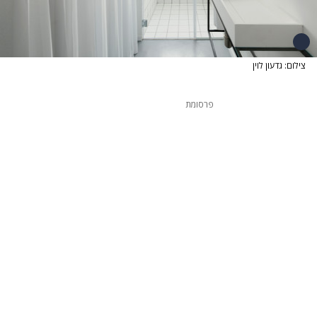
צילום: גדעון לוין
פרסומת