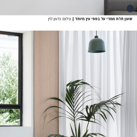
שעון תלת ממדי על בססי עץ מיוחד
|
צילום: גדעון לוין