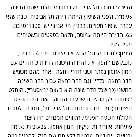
הדירה:
במרכז תל אביב, בקרבת בזל והים. שטח הדירה
95 מ"ר, ולפני השיפוץ הייתה דירה תל אביבית ישנה שלא
עברה שיפוץ מעולם, בבניין תל אביבי ישן סטנדרטי כבן
65. הדירה הייתה עמוסה, מלאה בטפטים ובשטיחים
מקיר לקיר.
החזון:
למרות הגודל המאפשר יצירת דירת 4 חדרים,
נתבקשנו להפוך את הדירה הישנה לדירת 3 חדרים עם
המון אחסון נסתר ושני חדרי רחצה - אחד מהם משמש
חדר רחצה "כללי" וגם חדר רחצה עבור חדר השינה
המשני (כך שכל חדר שינה הוא בעצם "מאסטר"). הוחלט
לפתוח חלק מהשטח שבעבר הרחוק מאוד היה מרפסת
חיצונית (כמו ברוב הדירות התל אביביות), ונסגרה לטובת
הגדלת השטח הפנימי. הקווים המנחים היו ליצור
פתיחות, אווריריות, ניקיון, המון אחסון, צבעוניות נעימה
ורגועה, ייחודיות, פרטיות ללא תחושת חנק, להכניס כמה