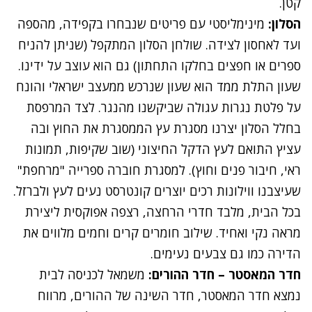
קטן.
הסלון:
מינימליסטי עם פריטים שנבחרו בקפידה, מהספה
ועד לאחסון לצידה. שולחן הסלון המתקפל (שניתן להניח
ספרים או חפצים בחלקו התחתון) גם הוא עוצב על ידינו.
שעון התלת ממד הוא שעון שנרכש ממעצב ישראלי והונח
על פלטת נגרות עגולה שביקשנו מהנגר. לצד המרפסת
בחלל הסלון יצרנו מסגרת עץ הממסגרת את החוץ ובה
עציץ התואם לעץ הדקל החיצוני (שוב שקיפות, תמונות
ראי, חיבור פנים וחוץ). למסגרת חוברה ספרייה "מרחפת"
שעיצבנו ווילונות רכים יוצרים קונטרסט נעים לעץ ולברזל.
בכל הבית, מלבד חדרי הרחצה, רצפה אפוקסית ליצירת
מראה נקי ואחיד. שילוב חומרים קרים וחמים מלווים את
הדירה כמו גם צבעים נעימים.
חדר המאסטר – חדר ההורים:
משמאל לכניסה לבית
נמצא חדר המאסטר, חדר השינה של ההורים, מרווח