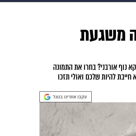
makoZ
בריאות
HIX
ספורט
כסף
הורים
עיצוב
ה משגעת
תשעה חודשים
מתכונים
פרויקטים מיוחדים
קא נוף אורבני? בחרו את התמונה
 חייבת להיות שלכם ואולי תזכו
עקבו אחרינו בגוגל