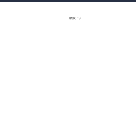
 הבית
אופנה
פרסומת