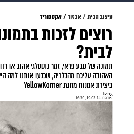
מוזיקה
תרבות
צבא וביטחון
עיצוב הבית
אבזור
אקססוריז
רוצים לזכות בתמונ
דיגיטל
גאווה
ויוה
משפט
לבית?
תמונה של טבע פראי, זמר נוסטלגי אהוב או דוו
האהובה עליכם מהגלריה, שכנעו אותנו למה היא
ביצירת אמנות מתנת YellowKorner
living
פורסם:
19.03.14, 16:30