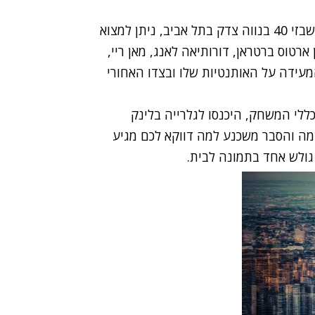
בגלריה YellowKorner המעוצבת שנפתחה ברחוב שבזי 40 בנווה צדק בתל אביב, ניתן למצוא
 ארטוס ברטראן, דורותיאה לאנג, מאן ריי,
מעידה על האותנטיות שלו ובצדו האחורי
כללי המשחק,
היכנסו לגלרייה בלינק
ה והסבר משכנע למה דווקא לכם מגיע
 גולש אחד בתמונה לבית.