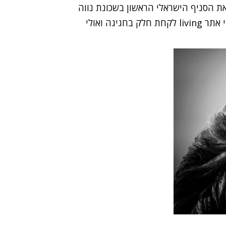
הבינלאומית YellowKorner פתחה את הסניף הישראלי הראשון בשכונת נווה
צדק בתל אביב, ולרגל המאורע היא מזמינה את גולשי אתר living לקחת חלק בחגיגה ואולי