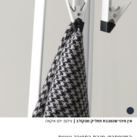
אין סיכוי שהמגבת תחליק מהקולב
|
צילום: יחצ איקאה