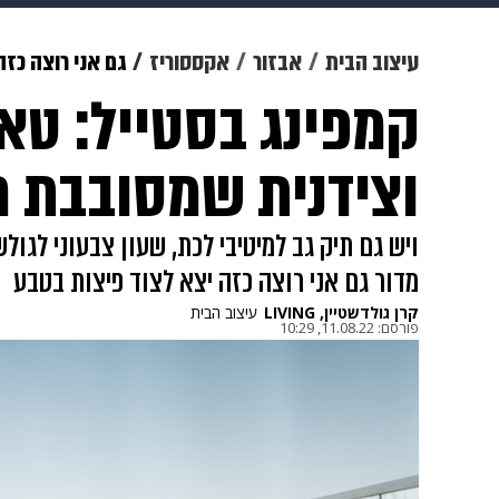
מוזיקה
תרבות
צבא וביטחון
עיצוב הבית
אבזור
אקססוריז
גם אני רוצה כזה
קמפינג בסטייל: טאב
דיגיטל
גאווה
ויוה
משפט
וצידנית שמסובבת 
ויש גם תיק גב למיטיבי לכת, שעון צבעוני לגול
מדור גם אני רוצה כזה יצא לצוד פיצות בטבע
קרן גולדשטיין, LIVING
עיצוב הבית
פורסם:
11.08.22, 10:29