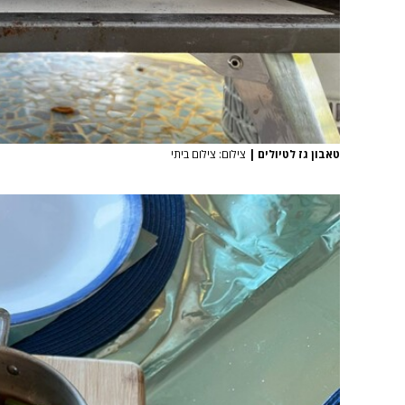
טאבון גז לטיולים
|
צילום: צילום ביתי