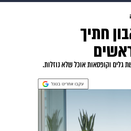
makoZ
בריאות
HIX
ספורט
כסף
הורים
עיצוב
ון חתיך
תשעה חודשים
מתכונים
פרויקטים מיוחדים
ראשים
שת גלים וקופסאות אוכל שלא נוזלות.
עקבו אחרינו בגוגל