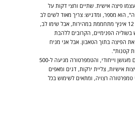
עצמו פיצה אישית. שתיים וחצי דקות על
", הוא מספר, ומדגיש: צריך מאוד לשים לב
לקוטר הפיצה שמכניסים לטאבון. אבן האפייה בקוטר 12 אינץ' מתחממת במהירות, אבל שימו לב,
 בשוליה הפנימיים, הקרובים ללהבת
את הפיצה בתוך הטאבון. אבל אני מניח
ת קטנות".
לטאבון להבות מתגלגלות הנוגעות במזון ויוצרות טעם מעושן וייחודי, והטמפרטורה מגיעה ל-500
ד להכנת פיצות אישיות, צליית ירקות, דגים ומאפים
י טמפרטורה רצויה, ומתאים לשימוש בכל