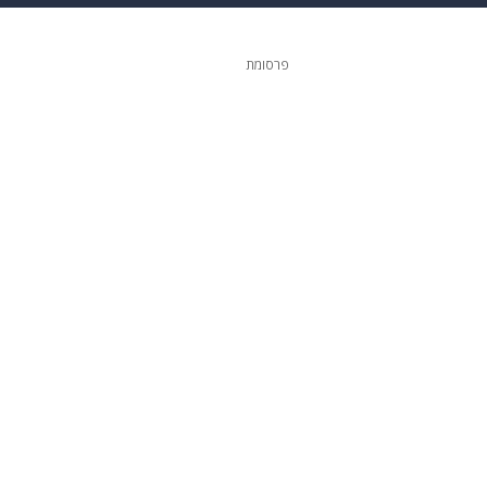
 הבית
אופנה
פרסומת