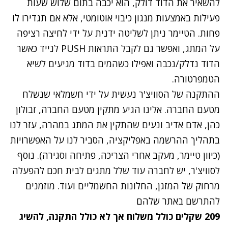
להשאיר את הדוד דולק, הוא יכבה בתום שלוש שעות
פעילות באמצעות מנגון כיבוי אוטומטי, אלא אם תגדירו לו
פחות. הטיימר ניתן לשליטה ידנית על ידי לחיצה רציפה
על המתג, ואפשר גם לקבל התראות PUSH לנייד כאשר
הדוד נדלק/נכבה ואפילו כשהמים בדוד מגיעים לשיא
הטמפרטורה.
ההתקנה של הסוויצ'ר נעשית על ידי חשמלאי שנשלח
מטעם החברה. אלינו הגיע מתקין מטעם החברה, זבולון
כהן, אדם אדיב ונעים שהתקין את המתג במהרה, עזר לנו
בתהליך ההרשמה באפליקציה, הסביר לנו על האפשרויות
(כיוון טיימר, מעקב אחרי הצריכה, פתיחה וסגירה). נוסף
לסוויצ'ר, יש לחברה עוד שלל מתגים לבית חכם להפעלה
מרחוק של המזגן, החלונות החשמליים ועוד. מוזמנים
להתרשם באתר שלהם
209 שקלים כולל משלוח אך לא כולל התקנה, להשיג