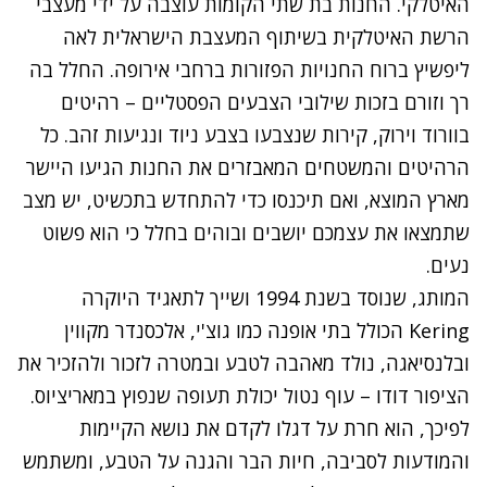
האיטלקי. החנות בת שתי הקומות עוצבה על ידי מעצבי
הרשת האיטלקית בשיתוף המעצבת הישראלית לאה
ליפשיץ ברוח החנויות הפזורות ברחבי אירופה. החלל בה
רך וזורם בזכות שילובי הצבעים הפסטליים – רהיטים
בוורוד וירוק, קירות שנצבעו בצבע ניוד ונגיעות זהב. כל
הרהיטים והמשטחים המאבזרים את החנות הגיעו היישר
מארץ המוצא, ואם תיכנסו כדי להתחדש בתכשיט, יש מצב
שתמצאו את עצמכם יושבים ובוהים בחלל כי הוא פשוט
נעים.
המותג, שנוסד בשנת 1994 ושייך לתאגיד היוקרה
Kering הכולל בתי אופנה כמו גוצ'י, אלכסנדר מקווין
ובלנסיאגה, נולד מאהבה לטבע ובמטרה לזכור ולהזכיר את
הציפור דודו – עוף נטול יכולת תעופה שנפוץ במאריציוס.
לפיכך, הוא חרת על דגלו לקדם את נושא הקיימות
והמודעות לסביבה, חיות הבר והגנה על הטבע, ומשתמש