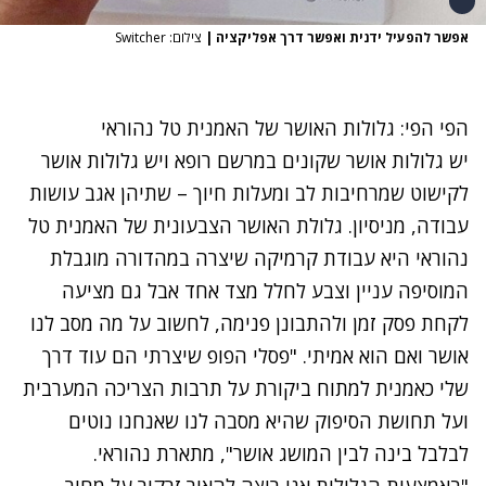
אפשר להפעיל ידנית ואפשר דרך אפליקציה
|
צילום: Switcher
הפי הפי: גלולות האושר של האמנית טל נהוראי
יש גלולות אושר שקונים במרשם רופא ויש גלולות אושר
לקישוט שמרחיבות לב ומעלות חיוך – שתיהן אגב עושות
עבודה, מניסיון. גלולת האושר הצבעונית של האמנית טל
נהוראי היא עבודת קרמיקה שיצרה במהדורה מוגבלת
המוסיפה עניין וצבע לחלל מצד אחד אבל גם מציעה
לקחת פסק זמן ולהתבונן פנימה, לחשוב על מה מסב לנו
אושר ואם הוא אמיתי. "פסלי הפופ שיצרתי הם עוד דרך
שלי כאמנית למתוח ביקורת על תרבות הצריכה המערבית
ועל תחושת הסיפוק שהיא מסבה לנו שאנחנו נוטים
לבלבל בינה לבין המושג אושר", מתארת נהוראי.
"באמצעות הגלולות אני רוצה להאיר זרקור על מחיר