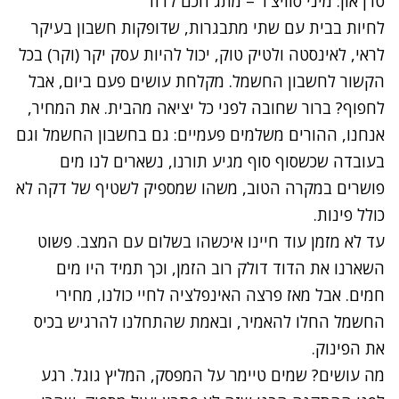
טרן און: מיני סוויצ'ר – מתג חכם לדוד
לחיות בבית עם שתי מתבגרות, שדופקות חשבון בעיקר
לראי, לאינסטה ולטיק טוק, יכול להיות עסק יקר (וקר) בכל
הקשור לחשבון החשמל. מקלחת עושים פעם ביום, אבל
לחפוף? ברור שחובה לפני כל יציאה מהבית. את המחיר,
אנחנו, ההורים משלמים פעמיים: גם בחשבון החשמל וגם
בעובדה שכשסוף סוף מגיע תורנו, נשארים לנו מים
פושרים במקרה הטוב, משהו שמספיק לשטיף של דקה לא
כולל פינות.
עד לא מזמן עוד חיינו איכשהו בשלום עם המצב. פשוט
השארנו את הדוד דולק רוב הזמן, וכך תמיד היו מים
חמים. אבל מאז פרצה האינפלציה לחיי כולנו, מחירי
החשמל החלו להאמיר, ובאמת שהתחלנו להרגיש בכיס
את הפינוק.
מה עושים? שמים טיימר על המפסק, המליץ גוגל. רגע