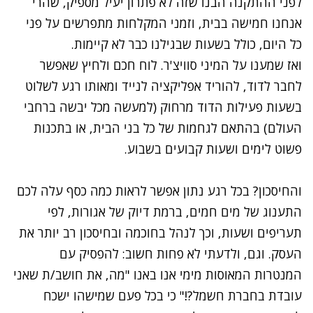
לפני ההתקנה הבנו שזה לא פתרון יעיל מספיק, שהרי
אנחנו חמישה בבית, וזמני המקלחות מתפרשים על פני
כל היום, כולל בשעות שבגילנו כבר לא קיימות.
ואז שמענו על
המיני סוויצ'ר
. לוח חכם ולחיץ שאפשר
לחבר לדוד, להוריד אפליקציה לנייד ומאותו רגע לשלוט
בשעות פעילות הדוד מרחוק (למעשה מכל יבשה ברחבי
העולם) בהתאם לגחמות של כל בני הבית, או בתכנות
פשוט לימים ושעות קבועים בשבוע.
והחיסכון? בכל רגע נתון אפשר לראות כמה כסף עלה לכם
התענוג של מים חמים, ברמת דיוק של אגורות, לפי
תעריפים ושעות, וכך לנהל בחוכמה ובחיסכון רב יותר את
העסק. וגם, ולדעתי לא פחות חשוב: להפסיק עם
המנטרות המאוסות מימי אנו באנו "מה, את חושב/ת שאני
עובדת בחברת חשמל?!" כי בכל פעם שמישהו ישכח