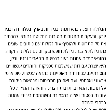
הגלולה הוצגה בתערוכות ובגלריות בארץ, בפלורידה ובניו
יורק, ובעקבות התגובות הטובות החליטה נהוראי להרחיב
את סל התרופות ולהוסיף עוד גלולות עם כיתובים שונים
כמו גלולת אהבה, גלולת חופש ובקרוב גם גלולת התקווה.
נהוראי למדה אמנות באוניברסיטת תל אביב ובניו יורק,
היא יוצרת עבודות שמשלבות טכניקות וחומרים עכשוויים
ומסורתיים. עבודותיה מאופיינות במראה עכשווי, פופ ארטי
צבעוני ואסתטי, ועם זאת הן מתריסות ומבטאות ביקורת
על תרבות המערב, תרבות הצריכה והאושר המיידי. טל
עובדת בסטודיו שלה במכמורת ומשתתפת בירידי אמנות
ברחבי העולם.
900 שקל לגלולה קטנה (20 ס"מ), להשיג
באינסטגרם