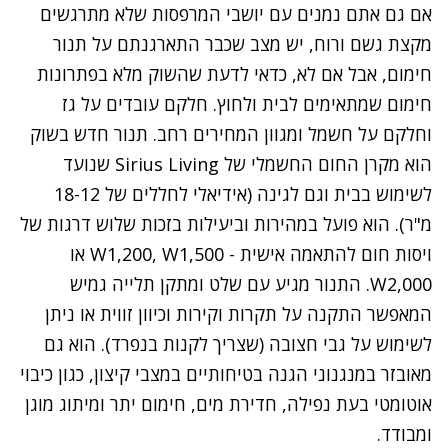
אם גם אתם נמנים עם יושבי המרפסות שלא מתרגשים
מקצת גשם ורוח, יש מצב שכבר התארגנתם על תנור
חימום, אבל אם לא, כדאי לדעת שהשוק מלא בפתרונות
חימום שמתאימים לבית ולחוץ. חלקם עובדים על גז
וחלקם על חשמל ומגוון המחירים רחב. תנור חדש בשוק
הוא מקרן החום החשמלי של Sirius Living שנועד
לשימוש בבית וגם לגינה (אידיאלי לחללים של 18-12
מ"ר). הוא פועל במהירות וביעילות בזכות שלוש דרגות של
ויסות חום להתאמה אישית - W1,200, W1,500 או
W2,000. התנור מגיע עם שלט ומתקן תלייה גמיש
המאפשר התקנה על תקרות וקירות וכיוון זווית או ניתן
לשימוש על גבי חצובה (שצריך לקנות בנפרד). הוא גם
מאובזר במנגנוני הגנה בטיחותיים במצבי קיצון, כגון כיבוי
אוטומטי בעת נפילה, חדירת מים, חימום יתר ומיתוג מוגן
ומבודד.