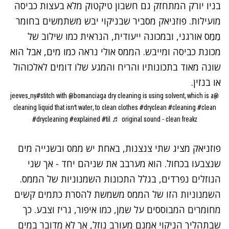
בניו יורק המתחזק גם חשבון טיקטוק מלא
בעצות כביסה
מועילות
. פוזניאק מסביר שבניקוי יבש משתמשים בחומר
מֵמֵס אורגני, ובמכונה ייעודית, הנראית כמו שילוב של
מכונת כביסה ומייבש. הממס
אולי נראה כמו מים, אבל הוא
שונה מאוד בתכונותיו והריח והמגע שלו דומים לאלכוהול
או בנזין.
#stitch
with @bomanciaga dry cleaning is using solvent, which is a
@jeeves_ny
cleaning liquid that isn’t water, to clean clothes
#dryclean
#cleaning
#clean
#drycleaning
#explained
#til
♬ original sound - clean freakz
פוזניאק מציג שתי צנצנות, באחת יש ממס ובשנייה מים
שנצבעו בכחול. הוא מערבב את שניהם יחד - אך שני
הנוזלים נפרדים, בגלל התכונות השמנוניות של הממס.
השמנוניות הזו של הממס משמשת להסרת כתמים קשים
מחומרים המבוססים על שמן, כמו איפור, גריז וצבע. כך
שבתהליך הניקוי אמנם מעורב נוזל, אך לא מדובר במים