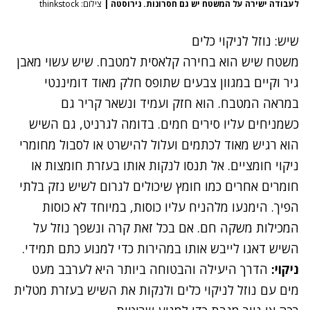
לעבודה ישירה על המשטח יש גם חסרונות. נירוסטה
|
צילום: thinkstock
שיש: נוזל לניקוי כלים
משטח שיש הוא בחירה קלאסית למטבח. שיש עשוי מאבן
גיר וקיים במגוון צבעים שתופס חלק מאוד דומיננטי
במראה המטבח. הוא חזק ועמיד ונשאר קריר גם
כשמניחים עליו
סירים חמים.
בדומה לגרניט, גם השיש
הוא רגיש מאוד לכתמים ועלול להישרט או לסבול מחומרי
ניקוי חומציים. אל תנסו לנקות אותו בעזרת חומצות או
חומרים אחרים כמו חומץ שיכולים לגרום לשיש נזק בלתי
הפיך. הימנעו מלהניח עליו כוסות, במיוחד לא כוסות
המכילות משקה חם. אם בכל זאת קרה ונשפך נוזל על
השיש דאגו לייבש אותו במהירות כדי למנוע כתם תמידי.
ניקוי:
הדרך היעילה והבטוחה ביותר היא לערבב מעט
מים עם נוזל לניקוי כלים ולנקות את השיש בעזרת מטלית