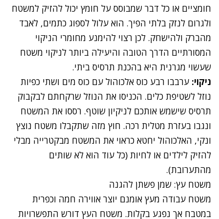
חומציים או כל דבר שמבוסס על חומץ יכול להזיק למשטח
ולגרום לנזק בלתי הפיך. הוא עלול לספוג כתמים, לאבד
מהברק ולהישחק. לכן רצוי להימנע מחומרי הניקוי
המסורתיים הדרך הטובה והיעילה ביותר לניקוי משטח
שעשוי מגרנית היא בהכנת תרסיס ביתי.
ניקוי:
ערבבו רבע כוס אלכוהול עם כוס מים ושתי כפיות
נוזל לשטיפת כלים. הכניסו את הנוזל שרקחתם לבקבוק
תרסיס שישמש אותכם לניקיון שוטף. רססו את המשטח
ונגבו בעזרת מטלית רכה. חוץ מזה שתקבלו משטח נוצץ
ונקי, האלכוהול יחטא כראוי את המשטח מבקטרייה מבלי
להזיק
לילדים
או לחיות (כל עוד הוא לא שותים
מהתערובת).
משטח עץ: שמן פשתן להגנה
משטח עבודה מעץ אומנם יוצר אווירה חמה וכפרית
במטבח אך נפגע בקלות. משטח העץ דורש התפשרויות