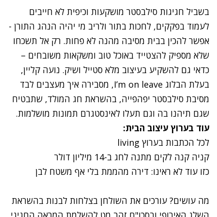
בשביל חגיגות סילבסטר מושקעות וכיפית לא חייבים
לעמוד בפקקים, לחכות בתור ולריב מי יהיה הנהג התורן -
אפשר להכין בבית מסיבה מהנה לא פחות. רק אל תשכחו
שלא מספיק להצטייד באוכל טוב ומשקאות משובחים –
כדאי גם להשקיע בעיצוב מלא סטייל ושיק. נועה קליין,
בעלת הבלוג I’m on leave, מסבירה איך מעצבים לבד
מסיבת סילבסטר יפהפייה, בהשראת חג המולד, שתבטיח
שגם תיהנו בה וגם תעלו לאינסטגרם תמונות מושלמות.
עוד בערוץ עיצוב הבית:
לכל הכתבות בערוץ living
קניה קנה לקים מתנה לחג ב-14 מיליון דולר
כזו עוד לא ראינו: דירה מהממת בלי אף משטח לבן
מה עושים? עורכים את השולחן בצלחות לבנות בהשראת
השלג האירופי ובסכו"ם זהב מט להשלמת המראה החגיגי.