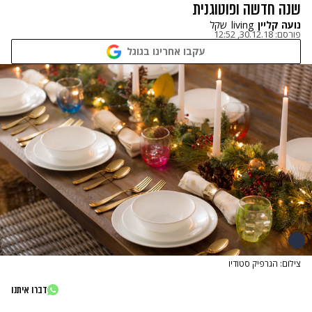
שנה חדשה ופוטוגנית
נועה קליין
living
שקל
פורסם:
30.12.18, 12:52
עקבו אחרינו בגוגל
צילום: הגרפיק סטודיו
דברו איתנו