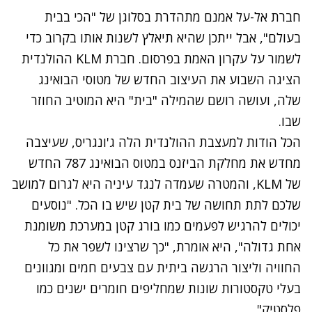
חברת אל-על אמנם מתהדרת בסלוגן של "הכי בבית
בעולם", אבל ייתכן שהיא תיאלץ לשנות אותו בקרוב כדי
לשמור על עקרון האמת בפרסום. חברת KLM ההולנדית
הציגה השבוע את העיצוב החדש של מטוסי הבואינג
שלה, ועושה רושם שהמילה "בית" היא המוטיב החוזר
שבו.
הכל הודות למעצבת ההולנדית הלה ג'ונגריס, שעיצבה
מחדש את מחלקת הביזנס במטוס הבואינג 787 החדש
של KLM, והמטרה שעמדה לנגד עיניה היא לגרום למושב
שלכם לתת תחושה של בית קטן שיש בו הכל. "נוסעים
יכולים להרגיש לפעמים כמו בורג קטן במערכת משומנת
אחת גדולה", היא אומרת, "כך שרצינו לשפר את כל
החוויה וליצור הרגשה ביתית עם צבעים חמים ומגוונים
בעלי טקסטורות שונות שמחליפים חומרים ישנים כמו
פלסטיק".