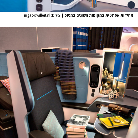
אחידות אסתטית במקומות השונים במטוס
|
צילום: ingapowilleit.nl