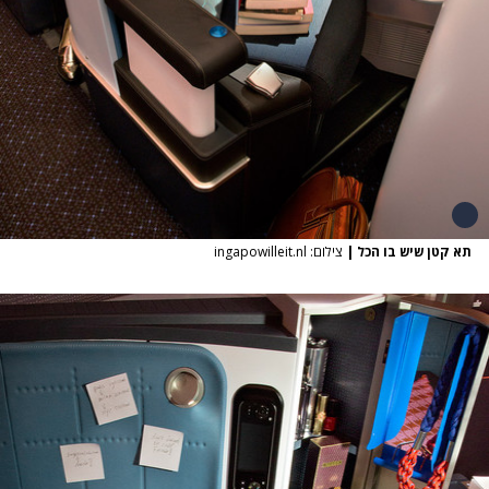
תא קטן שיש בו הכל
|
צילום: ingapowilleit.nl