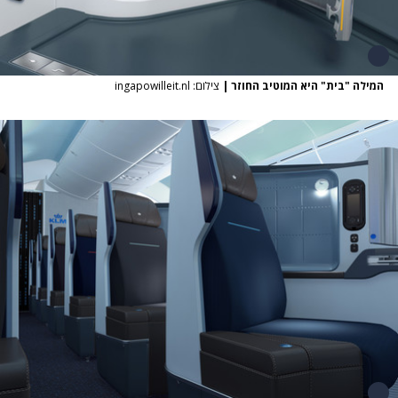
המילה "בית" היא המוטיב החוזר
|
צילום: ingapowilleit.nl