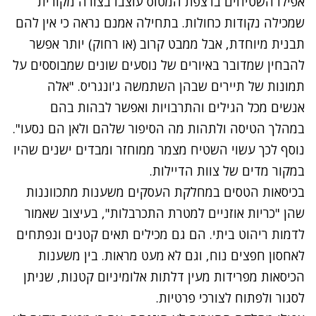
אפילו השטיחים ברצפת המטוס עוצבו בצורה מקורית
שמכילה נקודות כחולות. בתחילה אמנם נראה כי אין להם
תבנית מיוחדת, אבל ממבט קרוב (או רחוק) יותר אפשר
להבחין שמדובר באיורים של נוסעים שונים שמבוססים על
תמונות של תיירים שבהן השתמשה ג'ונגריס. "אלה
אנשים מכל הגילים והתרבויות ואפשר לבהות בהם
במהלך הטיסה ולתהות מה הסיפור שלהם ולאן הם נסעו".
נוסף לכך עשוי השטיח מצמר ממוחזר ומבדים ישנים שהיו
במקור מדים של צוות הדיילות.
בכיסאות הטסים במחלקת העסקים משענות מתכווננות
שהן "כריות אוזניים למטרת התכרבלות", בעיצוב שאמור
לדמות ריהוט ביתי. הם גם מכילים תאים קטנים ונפתחים
לאחסון חפצים נוח, וגם לא מעט מראות. בין משענות
הכיסאות מפרידות מעין דלתות אלומיניום קטנות, שניתן
לסגור ולפתוח לצורכי פרטיות.