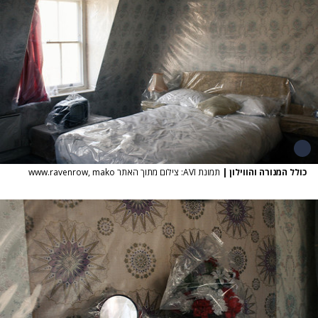
כולל המנורה והווילון
|
תמונת AVI: צילום מתוך האתר www.ravenrow, mako