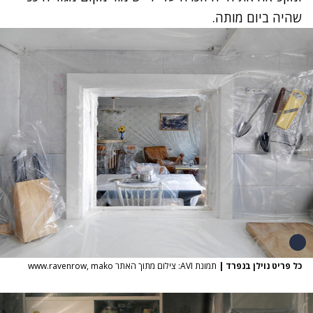
שהיה ביום מותה.
כל פריט נוילן בנפרד
|
תמונת AVI: צילום מתוך האתר www.ravenrow, mako