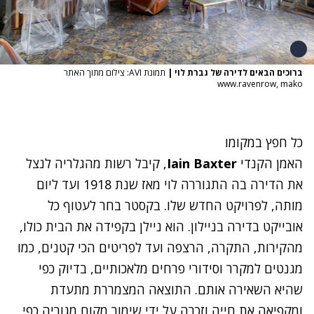
ברוכים הבאים לדירה של גברת לוי
|
תמונת AVI: צילום מתוך האתר
www.ravenrow, mako
כל חפץ במקומו
האמן הקנדי
Iain Baxter
, קיבל רשות מהגלריה לנצל
את הדירה בה התגוררה לוי מאז שנת 1918 ועד ליום
מותה, לפרויקט החדש שלו. בקסטר בחר לעטוף כל
אובייקט בדירה בניילון. הוא ניילן בקפידה את הבית כולו,
מהקירות, התקרה,
הרצפה
ועד לפריטים הכי קטנים, כמו
מגנטים למקרר וסידורי פרחים מלאכותיים, בדיוק כפי
שהיא השאירה אותם. התוצאה המצמררת מתעדת
ומקפיאה את חייה וזכרה על ידי שימור מקום מגוריה כפי