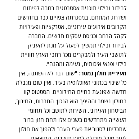
לבידור ובילוי תוכנית אסטרטגית רחבה לפיתוח
ושדרוג המתחם, במסגרתה צפויים כבר בחודשים
הקרובים אירועים עירוניים, אטרקציות ופעילויות
לקהל הרחב וכניסת עסקים חדשים. החברה
לבידור ובילוי תמשיך לפעול על מנת להעניק
לתושבי העיר ולמבקרים מכל רחבי הארץ חוויית
בילוי ופנאי איכותית, נעימה ומהנה".
מעיריית חולון נמסר: "
שום דבר לא השתנה, אין
כל שינוי בנתוני האוכלוסיה בעיר, ואין שום מגבלה
חדשה שפוגעת בחיים החילוניים. הסטטוס קוו
בחולון נשמר וההיפך הוא הנכון: התרבות, החינוך,
הביטחון העירוני, השירות לתושב וכל תחומי
העשייה מתחדשים בשנים אלו תחת חזון ברור
שתכליתו לסגור את פערי העבר ולהפוך את חולון
לעיר מודל מובילה למען תושביה. התוצאות