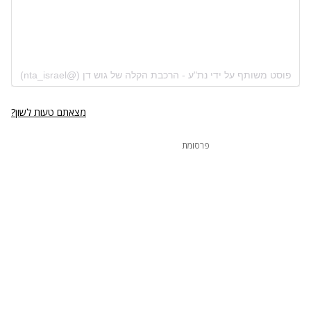
פוסט משותף על ידי ‏‎נת"ע - הרכבת הקלה של גוש דן‎‏ (@‏‎nta_israel‎‏)
מצאתם טעות לשון?
פרסומת