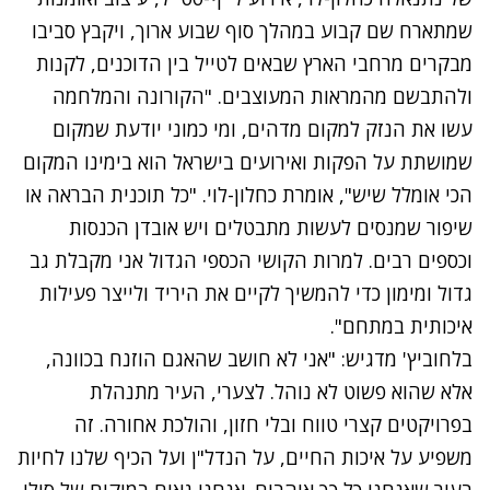
שמתארח שם קבוע במהלך סוף שבוע ארוך, ויקבץ סביבו
מבקרים מרחבי הארץ שבאים לטייל בין הדוכנים, לקנות
ולהתבשם מהמראות המעוצבים. "הקורונה והמלחמה
עשו את הנזק למקום מדהים, ומי כמוני יודעת שמקום
שמושתת על הפקות ואירועים בישראל הוא בימינו המקום
הכי אומלל שיש", אומרת כחלון-לוי. "כל תוכנית הבראה או
שיפור שמנסים לעשות מתבטלים ויש אובדן הכנסות
וכספים רבים. למרות הקושי הכספי הגדול אני מקבלת גב
גדול ומימון כדי להמשיך לקיים את היריד ולייצר פעילות
איכותית במתחם".
בלחוביץ' מדגיש: "אני לא חושב שהאגם הוזנח בכוונה,
אלא שהוא פשוט לא נוהל. לצערי, העיר מתנהלת
בפרויקטים קצרי טווח ובלי חזון, והולכת אחורה. זה
משפיע על איכות החיים, על הנדל"ן ועל הכיף שלנו לחיות
בעיר שאנחנו כל כך אוהבים. אנחנו גאים במיקום של סילו