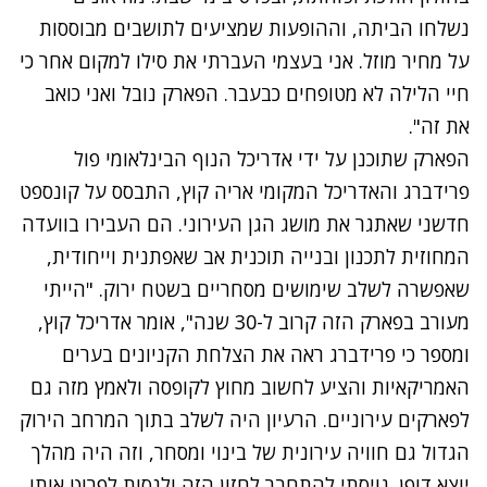
נשלחו הביתה, וההופעות שמציעים לתושבים מבוססות
על מחיר מוזל. אני בעצמי העברתי את סילו למקום אחר כי
חיי הלילה לא מטופחים כבעבר. הפארק נובל ואני כואב
את זה".
הפארק שתוכנן על ידי אדריכל הנוף הבינלאומי פול
פרידברג והאדריכל המקומי אריה קוץ, התבסס על קונספט
חדשני שאתגר את מושג הגן העירוני. הם העבירו בוועדה
המחוזית לתכנון ובנייה תוכנית אב שאפתנית וייחודית,
שאפשרה לשלב שימושים מסחריים בשטח ירוק. "הייתי
מעורב בפארק הזה קרוב ל-30 שנה", אומר אדריכל קוץ,
ומספר כי פרידברג ראה את הצלחת הקניונים בערים
האמריקאיות והציע לחשוב מחוץ לקופסה ולאמץ מזה גם
לפארקים עירוניים. הרעיון היה לשלב בתוך המרחב הירוק
הגדול גם חוויה עירונית של בינוי ומסחר, וזה היה מהלך
יוצא דופן. גויסתי להתחבר לחזון הזה ולנסות לפרוט אותו