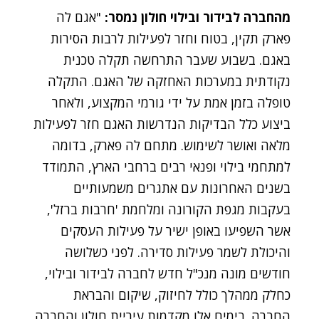
מהחברה לבידור ובילוי חולון נמסר:
"אגם לה
פארק תקין, בטוח וחזר לפעילות לרבות הסירות
באגם. בשבוע שעבר התרחשה תקלה טכנית
נקודתית במערכות האחזקה של האגם. התקלה
טופלה בזמן אמת על ידי גורמי המקצוע, ולאחר
ביצוע כלל הבדיקות הנדרשות האגם חזר לפעילות
מלאה ואושר לשימוש. מתחם לה פארק, בדומה
למתחמי בילוי ופנאי רבים ברחבי הארץ, התמודד
בשנים האחרונות עם אתגרים משמעותיים
בעקבות מגפת הקורונה ומלחמת 'חרבות ברזל',
אשר השפיעו באופן ישיר על פעילות העסקים
והיכולת לשמר פעילות סדירה. לפני כשלושה
חודשים מונה מנכ"ל חדש לחברה לבידור ובילוי,
כחלק ממהלך כולל לחיזוק, שיקום והבראת
החברה. בימים אלו מקדמות עיריית חולון והחברה