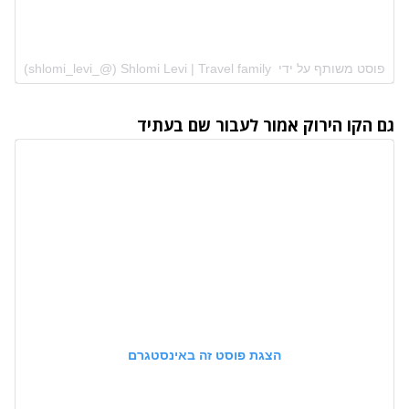
פוסט משותף על ידי ‏‎Shlomi Levi | Travel family ‎‏ (@‏‎shlomi_levi_‎‏)
גם הקו הירוק אמור לעבור שם בעתיד
הצגת פוסט זה באינסטגרם