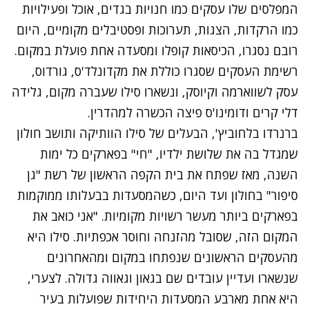
המפלסים שלו עסקים כמו חנויות בגדים, אוכל ופעילויות
כמו הרקדות, הצגות, תערוכות ופסטיבלים מקומיים, היום
רובם נסגרו, הכיסאות קופלו ומסעדה אחת פועלת במקום.
רשימת העסקים שסגרו כוללת את מקדונלד'ס, גורדוס,
עסק לשווארמה וקיוסק, ונשארו סילו שעברה מקום, גלידה
דלי קרים ודומינו'ס פיצה הכשרה למהדרין.
ברנרדו בלחוביץ', הבעלים של סילו הוותיקה ותושב חולון
שמגדל בה את שלושת ילדיו, "חי" בפארקים כל ימות
השנה, מאז שפתח את בית הקפה הראשון של רשת "גן
סיפור" בחולון ועד היום, כשהמסעדות בבעלותו ממוקמות
בפארקים ביותר מעשר רשויות מקומיות. "אני כואב את
המקום הזה, שסובל מהזנחה וחוסר אכפתיות. סילו היא
מהעסקים הראשונים שנפתחו במקום ומהאחרונים
שנשארו ועדיין עובדים שם בגאון וגאווה גדולה. לצערי,
היא אחת מארבע המסעדות היחידות שפועלות בעיר