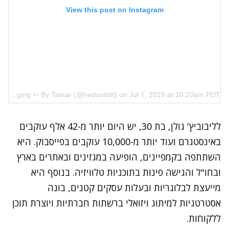
View this post on Instagram
A post shared by Travel & Blogging ➳ By Tamar (@hedonistit)
on
Jul 7, 2019 at 10:20am PDT
לליבוביץ' גולן
, בת 30, יש היום יותר מ-42 אלף עוקבים
באינסטגרם ועוד יותר מ-10,000 עוקבים בפייסבוק. היא
השתתפה בקמפיינים, הופיעה במגזינים ובאתרים בארץ
ובחו"ל והגישה פינות בתוכניות טלוויזיה. בנוסף היא
מייעצת לבלוגריות ובעלות עסקים קטנים, בונה
אסטרטגיות למיתוג ויזואלי ברשתות חברתיות ויוצרת תוכן
ללקוחות.