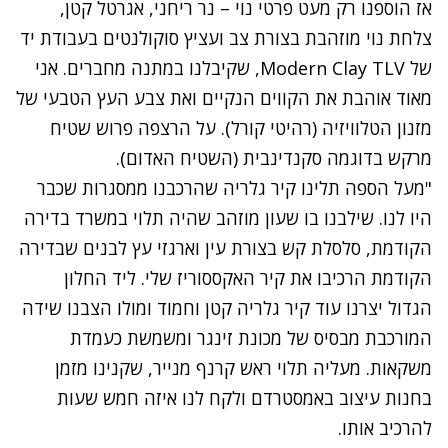
אז הוספנו רק מעט פרטי נוי – נר ריחני, אגרטל קטן,
צלחת נוי מוזהבת בצורת צב ועציץ סוקולנטים בעבודת יד
של
Modern Clay TLV
, שקיבלנו במתנה מחברים. אני
מאוד אוהבת את הקווים הנקיים ואת צבע העץ הטבעי של
מזנון הטלוויזיה (
רהיטי קורל
). על הרצפה פרוש שטיח
מרקש בדוגמה סקנדינבית (השטיח האדום).
"מעל הספה תלינו קיר גלריה שהרכבנו ממסגרות שכבר
היו לנו. שילבנו בו שעון מוזהב שהיה תלוי במשרד בדירה
הקודמת, סלסלת קש בצורת עין וארגזי עץ לבנים שבדירה
הקודמת הרכיבו את קיר האקססוריז שלי. ליד החלון
הגדול יצרנו עוד קיר גלריה קטן וחמוד ומולו הצבנו שידה
המורכבת מבסיס של מכונת זינגר ומשמשת כעמדת
משקאות. מעליה תלוי ראש קרנף מנייר, שקנינו מזמן
בחנות עיצוב באמסטרדם ולקח לנו איזה חמש שעות
להרכיב אותו.