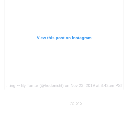
View this post on Instagram
A post shared by Travel & Blogging ➳ By Tamar (@hedonistit)
on
Nov 23, 2019 at 8:43am PST
פרסומת