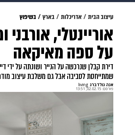
מוזיקה
תרבות
צבא וביטחון
עיצוב הבית
אדריכלות
בארץ
בשיפוץ
אוריינטלי, אורבני ו
דיגיטל
גאווה
ויוה
משפט
על ספה מאיקאה
דירת קבלן שנרכשה על הנייר ושונתה על ידי דיי
שמתייחסת לסביבה אבל גם משלבת עיצוב מודרנ
אנה גולדברג
living
פורסם:
02.02.15, 13:51