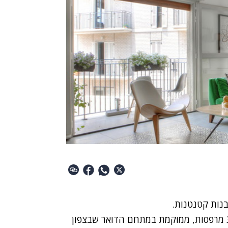
דירת ארבעה חדרים בשטח של 104 מ"ר + 3 מרפסות, ממוקמת במתחם הדואר שבצפון