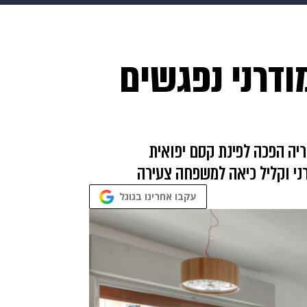
makoZ
בריאות
HIX
ספורט
כסף
הורים
עיצוב
מודרני נפגשים
תשעה חודשים
מתכונים
פרויקטים מיוחדים
ריה הפכה לפינת קסם יפואית
י וקליל כיאה למשפחה צעירה
עקבו אחרינו בגוגל