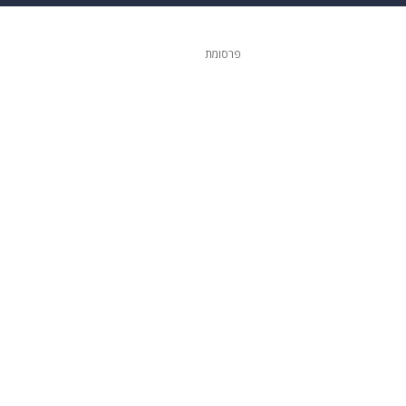
 הבית
אופנה
פרסומת