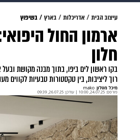
תרבות
צבא וביטחון
makoZ
עיצוב הבית
אדריכלות
בארץ
בשיפוץ
ארמון החול היפואי
גאווה
ויוה
משפט
תשעה חוד
חלון
בקו ראשון לים ביפו, בתוך מבנה מקושת ובעל א
רוך ליציבות, בין טקסטורות טבעיות לקווים מעו
מיכל מטלון
mako
פורסם:
24.07.25, 10:00
|
עודכן:
26.07.25, 09:39