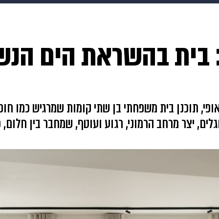
בריאות
HIX
ספורט
כסף
הורים
עיצוב הבית
א
: בית בהשראת הים הנ
שים
מתכונים
פרויקטים מיוחדים
ופי, תוכנן בית משפחתי בן שתי קומות שמרגיש כמו חופש
גלים, יצר מרחב הרמוני, רגוע ועוטף, שמחבר בין חלום, 