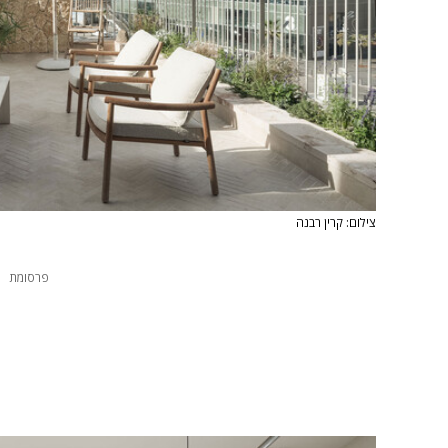
צילום: קרין רבנה
פרסומת