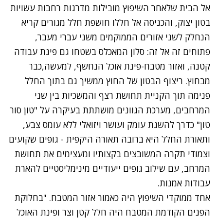
אל הבית שלאחר השיפוץ מובילות מדרגות רחבות עשויות
בטון יצוק, והכניסה אל חללו חושפת חלל מגורים קריא
הנחלק לשני אזורים הממוקמים משני עברי מעבר,
פתוחים זה אל זה: סלון המאכלס בשטחו גם פינת עבודה
קטנה, ואזור מטבח-פינת אוכל הנחשף, למעשה,כבר
מבחוץ. ריצוף הבטון של החוץ ממשיך גם בתוך החלל
פנימה תוך הקניית תחושת רצף והמשכיות בין שני
המרחבים, מערכת הגוונים מושתתת בעיקרה על "טון סור
טון" כדרך להשגת עומק ועושר ויזואלי ללא עומס צבע,
ותאורת החלל היא ברובה תאורה היקפית - גופים שקועים
וצמודי תקרה המשובצים בקצותיו ומעצימים את תחושת
המרחב, עם שילוב גופים ייעודיים מינימליסטיים להארת
עבודות אמנות.
אחד ממוקדי השיפוץ היה כאמור אזור המטבח. "בחלוקת
הפנים הקודמת המטבח היה חלל קטן וצר ופינת האוכל