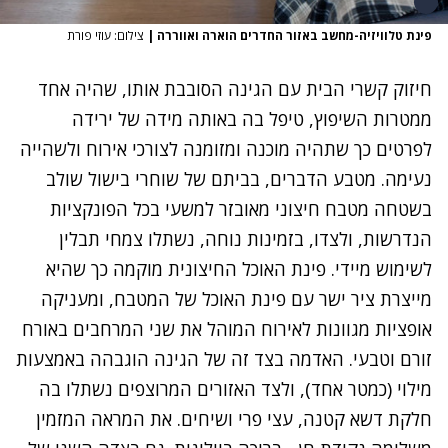
פינת טלוויזיה-מחשב באזור החדרים הוארה ואווררה
|
צילום: עוזי פורת
חיזוק קשרי הבית עם הגינה הסובבת אותו, שהיה אחד
ממטרות השיפוץ, טיפל בה באותה מידה של ירידה
לפרטים כך שתהיה מוכנה ומזומנה לצורכי אירוח ולשהייה
נעימה. מטבע הדברים, בביתם של שוחרי בישול שולב
בשטחה מטבח חיצוני מאובזר למשעי בכל הפונקציות
הנדרשות, ולצדו, בזמינות נוחה, נשתלו צמחי תבלין
לשימוש מיידי. פינת האוכל החיצונית מוקמה כך שהיא
מייצרת ציר ישר עם פינת האוכל של המטבח, ומעניקה
אופציות מגוונות לאירוח המוהל את שני המרחבים באורח
זורם וטבעי. האדמה בצד זה של הגינה הוגבהה באמצעות
מילוי (כמטר אחד), ולצד האזורים המרוצפים נשתלו בה
חלקת דשא קטנה, עצי פרי ושיחים. את המראה המזמין