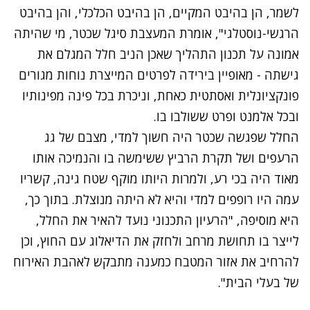
לשמר, הן בהיבט המקיים, הן בהיבט הכלכלי, והן בהיבט
הרגשי-נוסטלגי", אומרת המעצבת סיגל שכטר, מי שהיתה
אמונה על תכנון התהליך שאכן הניב חלל המגלם את
גישתה - מאופיין בירידה לפרטים המייצרת נוחות מגורים
פונקציונלית ואסתטית כאחת, וניכרת בכל פינה מפינותיו
ובכל אלמנט ופרט ששולבו בו.
החלל שפגשה שכטר היה חשוך למדי, מצבם של גג
הרעפים ושל תקרת הרביץ ששימשה בו והנמיכה אותו
מאוד היה בכי רע, ולמרות היותו מוקף שטח גינה, קשריו
עמה היו רופפים למדי והיא לא היתה מנוצלת. בתוך כך,
היא מוסיפה, "הרעיון התכנוני נועד להאיר את החלל,
לייצר בו תחושת מרחב ולחזק את הדיאלוג עם החוץ, וכן
להרחיב את אזור המטבח כמענה מתבקש לאהבת האירוח
של בעלי הבית".