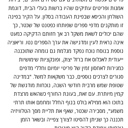
אמנות ופריטים עתיקים שהיו ברשות בעלי הבית, דוגמת
השולחן והכיסא שבפינת העבודה בסלון. על הקיר בפינה
זו מותקנים מדפי ספרים שפותחו כפטנט של שכטר, כך
שהם יכולים לשאת משקל רב אך חזותם הדקיקה כמעט
אינה נראית לעין ומדגישה את ערך הספרים נטו. וריאציה
נוספת בנוסח נוכח נפקד מגלמת גם גומחה שתוכננה
ייעודית לאכלוס אח ברזל יצוק, ופונקציות שימושיות
כמגירות לאחסון זמין של פריטי יומיום וחללי מדפים
סגורים לצרכים נוספים, כבר משקאות למשל. "במדינה
שטופת שמש מרבית חודשי השנה, נוכחות מודגשת של
קמין מיותרת. עם זאת, בעונת החורף כשהאש מרצדת
בתוכו הוא ממילא בולט בנוף החלל ומחמם אותו תרתי
משמע", מסבירה שכטר, שאף את תליית מסך הטלוויזיה
תכננה כך שניתן להסיטו לצורך צפייה ובשאר הזמן
נוכחותו צמודת הקיר היא מינורית.