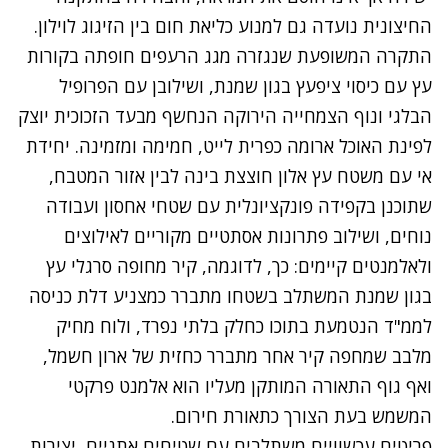
החיצונית נועדה גם למנוע כליאת חום בין הזיגוג לוילון.
התקרה המשופעת שנגזרה מגג הרעפים חופתה בקורות
עץ עם כיסוי ציפעץ בגון שמנת, ושילובן עם הפרופיל
הבלגי ונוף הצמחייה הירוקה הנחשף מבעד הזכוכית יוצק
לפינת האוכל ארומה כפרית לייט, חמימה ומזמינה. יחידת
אי עם משטח עץ אלון חוצצת בינה לבין אזור המטבח,
שתוכנן בקפידה פונקציונלית עם שטחי אחסון ועבודה
נוחים, ושילוב פתרונות אסתטיים מקוריים לאילוצים
ולאלמנטים קיימים: כך, לדוגמה, קיר מחופה סרגלי עץ
בגון שמנת המשתלב בשטחו מתברר כמצניע דלת כניסה
לממ"ד הנטמעת בתוכו כחלק בלתי נפרד, ולוח מחיק
מלבב שמחפה קיר אחר מתברר כחזית של ארון חשמל,
ואף גוף התאורה המותקן מעליו הוא אלמנט פרקטי
המשמש בעת הצורך כתאורת חירום.
פריטים עכשוויים משתלבים עם שטיחים אתניים, יצירות