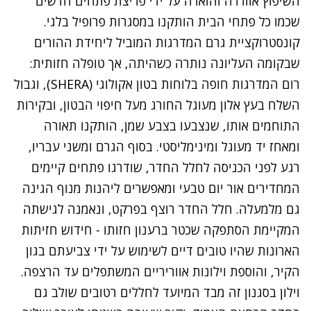
השיפוץ אווררה והוארה על ידי פריצת פתחים חדשים
שכמו כל פתחי הבית הותקנו במסגרות פרופיל בלגי.
קונסטרוקציית גרם המדרגות המוביל ליחידת ההורים
שבקומה העליונה נותרה כשהיתה, אך טופלה חזותית:
רום המדרגות חופה בלוחות בטון אקולוגי (SHERA), וגבול
השלח בעץ אלון מעוגל החורג מעל חיפוי הבטון, ובקירות
התוחמים אותו, שנצבעו בצבע שמן, הותקנו תאורה
ומאחז יד מעוגל ומינימליסטי. בסוף הגרם ומשני עבריו,
רגע לפני הכניסה לחלל החדר, שודרגו פתחים קיימים
המחדירים אור יום טבעי ומאפשרים ליהנות מנוף הגינה
גם מלמעלה. חלל החדר רוצף בפרקט, ונאמנה לגישתה
המקיימת הסתפקה שכטר ברענון חזותו - חידוש חזיתות
הארונות שהיו טובים דיים לשימוש על ידי צביעתם בגון
הקיר, והוספת וילונות אווריריים המשתפלים עד הרצפה.
וילון בסגנון זה מבד המיועד לחללים רטובים שולב גם