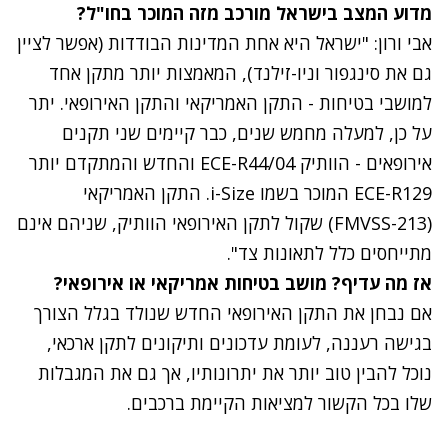
מדוע המצב בישראל מורכב מזה המוכר בחו"ל?
אבי ורון: "ישראל היא אחת המדינות הבודדות (אפשר לציין
גם את סינגפור וניו-זילנד), המאמצות יותר מתקן אחד
למושבי בטיחות - התקן האמריקאי והתקן האירופאי. יתר
על כן, למעלה מחמש שנים, כבר קיימים שני תקנים
אירופאים - הוותיק ECE-R44/04 והחדש והמתקדם יותר
ECE-R129 המוכר בשמו i-Size. התקן האמריקאי
(FMVSS-213) שקול לתקן האירופאי הוותיק, שניהם אינם
מתייחסים כלל לתאונות צד".
אז מה עדיף? מושב בטיחות אמריקאי או אירופאי?
אם נבחן את התקן האירופאי החדש שנולד בגלל הצורך
בגישה רעננה, לעומת עדכונים ותיקונים לתקן ארכאי,
נוכל להבין טוב יותר את יתרונותיו, אך גם את המגבלות
שלו בכל הקשור למציאות הקיימת ברכבים.