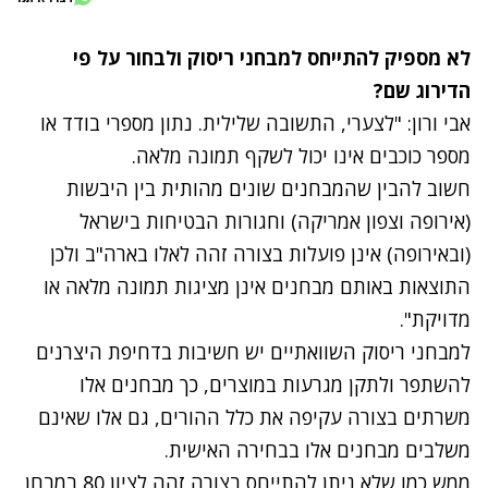
לא מספיק להתייחס למבחני ריסוק ולבחור על פי
הדירוג שם?
אבי ורון: "לצערי, התשובה שלילית. נתון מספרי בודד או
מספר כוכבים אינו יכול לשקף תמונה מלאה.
חשוב להבין שהמבחנים שונים מהותית בין היבשות
(אירופה וצפון אמריקה) וחגורות הבטיחות בישראל
(ובאירופה) אינן פועלות בצורה זהה לאלו בארה"ב ולכן
התוצאות באותם מבחנים אינן מציגות תמונה מלאה או
מדויקת".
למבחני ריסוק השוואתיים יש חשיבות בדחיפת היצרנים
להשתפר ולתקן מגרעות במוצרים, כך מבחנים אלו
משרתים בצורה עקיפה את כלל ההורים, גם אלו שאינם
משלבים מבחנים אלו בבחירה האישית.
ממש כמו שלא ניתן להתייחס בצורה זהה לציון 80 במבחן