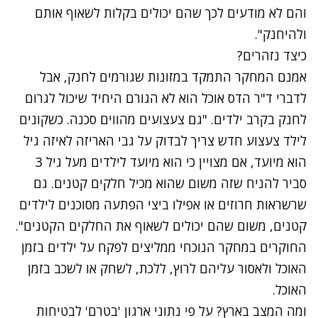
והם לא מודעים לכך שהם יכולים בקלות לשאוף אותם
ולהיחנק".
כיצד נזהרים?
אמנם המחקר התמקד במזונות שגורמים לחנק, אבל
לדברי ד"ר הדס אוכל הוא לא הגורם היחיד שיכול לגרום
לחנק בקרב ילדים. "גם צעצועים מהווים סכנה. כשקונים
לילד צעצוע חדש צריך לבדוק על גבי האריזה לאיזה גיל
הוא מיועד, אם מצויין כי הוא מיועד לילדים מעל גיל 3
סביר להניח שזה משום שהוא מכיל חלקים קטנים. גם
שרשראות חרוזים או אפילו ביצי הפתעה מסוכנים לילדים
קטנים, משום שהם יכולים לשאוף את החלקים הקטנים".
נתקלנו בבעיה
החוקרים במחקר הנוכחי ממליצים לפקח על ילדים בזמן
נסה שוב
האוכל ולאסור עליהם לרוץ, ללכת, לשחק או לשכב בזמן
האוכל.
ומה המצב בארץ? על פי נתוני
ארגון 'בטרם' לבטיחות