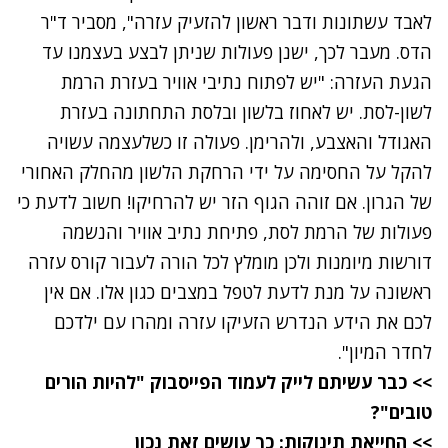
לאבד עשתונות ודבר ראשון להזעיק עזרה", מסביר ד"ר
הדס. מעבר לכך, ישנן פעולות שניתן לבצע בעצמנו עד
הגעת העזרה: "יש לפתוח נתיבי אוויר בעזרת הרמת
לשון-לסת. יש לאחוז בלשון ובלסת התחתונה בעזרת
האגודל והאצבע, ולהרימן. פעולה זו כשלעצמה עשויה
להקל על החסימה על ידי הרחקת הלשון מהחלק האחורי
של הגרון. אם זוהה הגוף הזר יש להרחיקו! חשוב לדעת כי
פעולות של הרמת לסת, פתיחת נתיב אוויר והנשמה
דורשות מיומנות ולכן מומלץ לכל הורה לעבור קורס עזרה
ראשונה על מנת לדעת לטפל במצבים כגון אלו. אם אין
לכם את הידע הנדרש הזעיקו עזרה ומהרו עם ילדכם
לחדר המיון".
>> כבר עשיתם לייק לעמוד הפייסבוק "להיות הורים
טובים"?
>> החייאת תינוקות: כך עושים זאת נכון