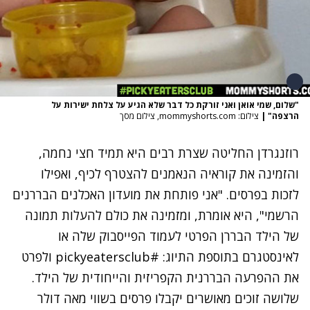
"שלום, שמי אואן ואני זורקת כל דבר שלא הגיע על צלחת ישירות על
הרצפה"
|
צילום: mommyshorts.com, צילום מסך
רוזנגרדן החליטה שצרת רבים היא תמיד חצי נחמה,
והזמינה את קוראיה הנאמנים להצטרף לכיף, ואפילו
לזכות בפרסים. "אני פותחת את מועדון האכלנים הבררנים
הרשמי", היא אומרת, ומזמינה את כולם להעלות תמונה
של הילד הבררן הפרטי לעמוד הפייסבוק שלה או
לאינסטגרם בתוספת התיוג: #pickyeatersclub ולפרט
את ההפרעה הבררנית הקפריזית והייחודית של הילד.
שלושה זוכים מאושרים יקבלו פרסים בשווי מאה דולר