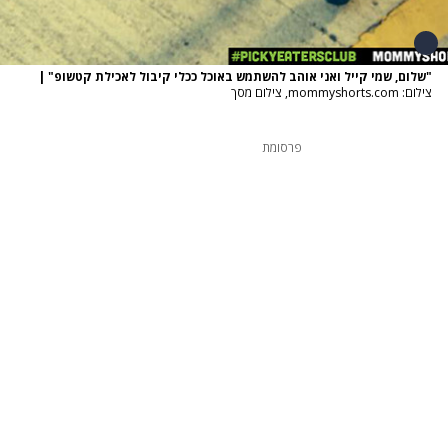
"שלום, שמי קייל ואני אוהב להשתמש באוכל ככלי קיבול לאכילת קטשופ"
|
צילום: mommyshorts.com, צילום מסך
פרסומת