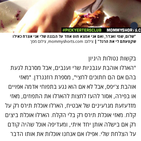
"שלום, שמי זאנדר, ואם אני אמצא חוט אחד על הבננה שלי אני אצרח כאילו
שקטעתם לי את הרגל"
|
צילום: mommyshorts.com, צילום מסך
בקשות נטולות היגיון
"הארלו אוהבת עגבניות שרי וענבים, אבל מסרבת לגעת
בהם אם הם חתוכים לחצי", מספרת רוזנגרדן. "מאזי
אוהבת צ'יפס, אבל לא אם הוא נגע בתפוחי אדמה אפויים
או בפירה, אסור להעז לחצות להארלו את התפוזים, מאזי
מזדעזעת מגרעינים של אבטיח, הארלו אוכלת תירס רק על
קלח. מאזי אוכלת תירס רק בלי הקלח. הארלו אוכלת ביצים
רק אם בישלה אותן יחד איתי, ומעדיפה אוכל שהיה קודם
על הצלחת שלי. אפילו אם אנחנו אוכלות את אותו הדבר