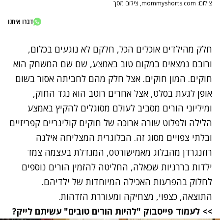
צילום: mommyshorts.com, צילום מסך
דברו איתנו
חלק מהילדים אוכלים הכל, חלקם לא נוגעים בכלום,
ורובם נמצאים במקום טוב באמצע, שם שם המשחק הוא
חוקים. המון חוקים. אצל חלק מהם לחביתה אסור בשום
אופן לגעת בסלט, אצל אחרים רוטב הוא נגד החוק,
ומיליוני הורים מסביב לעולם מסוגלים להקיץ באמצע
הלילה ולפלוט שורה ארוכה של חוקים קולינריים קפריזיים
ובלתי צפויים מסוג זה. הבלוגרית המצליחה אילנה
רוזנגרדן
מהבלוג מאמישורטס
, המגדלת בעצמה צמד
ילדות בררניות שכאלה, החליטה להזמין הורים נוספים
לחלוק בהפרעות האכילה המיוחדות של ילדיהם.
התוצאה, כצפוי, מצחיקה ומעוררת הזדהות.
>> לעמוד פייסבוק "להיות הורים טובים" עשיתם לייק?