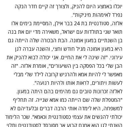
יוכלו באמצע היום להניק, ולצורך זה קיים חדר הנקה
נפרד לאימהות מיניקות".
אלזה, סטודנטית בת 24 בבר אילן, המסיימת בימים אלו
תואר שני בתולדות עם ישראל, משאירה מדי יום את בנה
בן השנתיים במעון אמונה. הבת הבכורה שלה הייתה גם
היא במעון אמונה מגיל חודש וחצי, והשנה עברה לגן
עירוני. "זה שינה לי את החיים. אני יכולה לבוא להניק את
הבן שלי בכל הפסקה בין השיעורים", אומרת אלזה. "זה
מאפשר לי להיות אמא ולהרגיש קרובה לילד שלי מבלי
לעשות ויתורים, לראות אותו ולהיות רגועה".
לאלזה זכרונות טובים גם מהימים בהם היתה במעון.
"המטפלת שלה שם הייתה כמו אמא שנייה. זה תחליף
למשפחה, היא לימדה אותי הרבה דברים ובלעדיהם לא
יכולתי להגשים את עצמי כסטודנטית וכאמא". שכר הלימוד
השנתי לגן הוא אמנם קבוע אך מסובסד לסטודנטים ותלוי