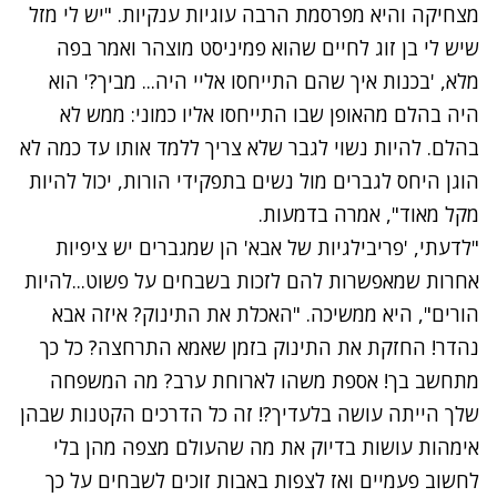
מצחיקה והיא מפרסמת הרבה עוגיות ענקיות. "יש לי מזל
שיש לי בן זוג לחיים שהוא פמיניסט מוצהר ואמר בפה
מלא, 'בכנות איך שהם התייחסו אליי היה... מביך?' הוא
היה בהלם מהאופן שבו התייחסו אליו כמוני: ממש לא
בהלם. להיות נשוי לגבר שלא צריך ללמד אותו עד כמה לא
הוגן היחס לגברים מול נשים בתפקידי הורות, יכול להיות
מקל מאוד", אמרה בדמעות.
"לדעתי, 'פריבילגיות של אבא' הן שמגברים יש ציפיות
אחרות שמאפשרות להם לזכות בשבחים על פשוט...להיות
הורים", היא ממשיכה. "האכלת את התינוק? איזה אבא
נהדר! החזקת את התינוק בזמן שאמא התרחצה? כל כך
מתחשב בך! אספת משהו לארוחת ערב? מה המשפחה
שלך הייתה עושה בלעדיך?! זה כל הדרכים הקטנות שבהן
אימהות עושות בדיוק את מה שהעולם מצפה מהן בלי
לחשוב פעמיים ואז לצפות באבות זוכים לשבחים על כך