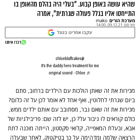
שהיא עושה באופן קבוע. "בעלי היה בהלם מהאופן בו
התייחסו אליו בגלל פעולה שגרתית", אמרה
מערכת הורים
mako
פורסם:
09.12.21, 14:00
עקבו אחרינו בגוגל
דברו איתנו
@chloebluffcakes
It’s the daddy hero treatment for me
♬ original sound - Chloe
מכירות את זה שאתן הולכות עם הילדים ברחוב, סתם
ביום שגרתי לחלוטין, ואף אחד לא אומר לכן על זה כלום?
מכירות את זה שאם גבר, מסתובב עם אותם ילדים ממש,
כולם קוראים לו גיבור על? כן, יש לזה שם: פריבילגיות של
אבא, ובעלת המאפייה, קלואי סקסטון, הייתה מוכנה לתת
הרצאה שלמה ומדהימה על כך בטיקטוק, לאחר שבעלה