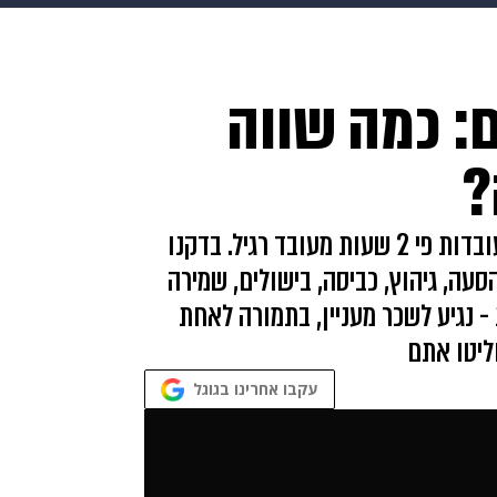
makoZ
בריאות
HIX
ספורט
כסף
הורים
עיצוב
ם: כמה שווה
תשעה חודשים
מתכונים
פרויקטים מיוחדים
?
מחקר אמריקאי מצא כי אמהות במשרה מלאה עובדות פי 2 שעות מעובד רגיל. בדקנו
ה, גיהוץ, כביסה, בישולים, שמירה
 - נגיע לשכר מעניין, בתמורה לאחת
יטו אתם
עקבו אחרינו בגוגל