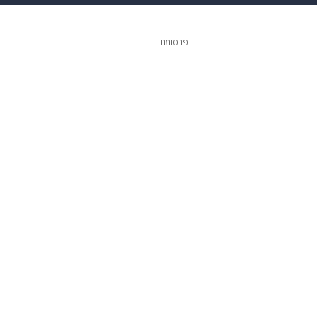
 הבית
אופנה
פרסומת