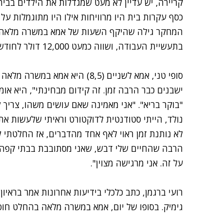
קריירה, יש עדיין לא מעט שמגדלות את הילדים בבית
כסף עקרות בית היו מרוויחות אילו היו מתוגמלות על
בתעשיית העבודה, ושווה כמעט 12,000 דולר לחודש. ומה בארץ?
סופי טני, אמא לשניים (8,5) היא א
ישבנים כבר הרבה זמן. זה קידום מבחינתי", היא אומ
"בוקר בריא". "אני מאמינה שאם עושים משהו, צריך
נולד, הייתי סטודנטית לדוקטורט וראיתי שלעשות את
לא נותנת זמן ראוי לאף אחד מהדברים, אז החלטתי לב
הרבה שהחיים שלי דבש, שאני מסתובבת בבתי קפה (א
על זה. אני מרגישה מצוין".
רועי ברגמן, כתב כלכלי בידיעות אחרונות אמר בראיון
גימיק. בסופו של יום, אמא במשרה מלאה בהחלט חו