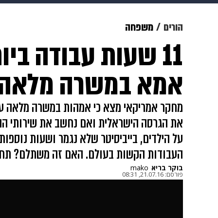
מוזיקה
תרבות
צבא וביטחון
הורים
משפחה
11 שעות עבודה ביו
דיגיטל
גאווה
ויוה
משפט
אמא במשרה מלאה
את הגרסה הישראלית ואם נחשב את שירותי ההסע
על הילדים, בייביסיטר שלא נגמר ושעות נוספות
העבודות הקשות בעולם. האם זה משתלם? תחל
בוקר בריא
mako
פורסם:
21.07.16, 08:31