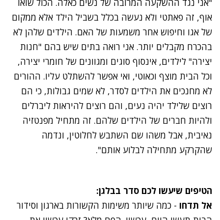
"אני נגד ההשקעה המרובה של נשים כאלה. הכול שואו
אוף, זה פאתטי ולא נעשה בכלל בשביל הילד אלא ממקום
של אגו וחיפוש אחר משמעות של האם. הילדים שלהן לא
בהכרח מקבלים יותר. אני רואה בתים שיש בהם "חנות
יצירה" לילדים, אינסוף סוגים ומגוונים של חומרי יצירה,
וכל הבית מוצף וכאוטי, ואי אפשר להשתלט עליו. ההורים
לא מחנכים את הילדים לסדר, לא שמים גבולות, כי הם
רוצים שלילד יהיה נעים, והם רוצים להיראות ליברלים
ולהיות חברים של הילדים שלהם. זה מתחיל מפנטזיה
נאיבית, אבל משהו שם השתבש לחלוטין, ונדמה
שהקרקע מתחילה לבלוע אותם".
הטיפים שיעשו לכם סדר בבלגן:
אל תדחו
- כמה שיותר משימות הקשורות בארגון וסידור
הבית תעשו היום, עכשיו. הפח מלא? זרקו עכשיו את