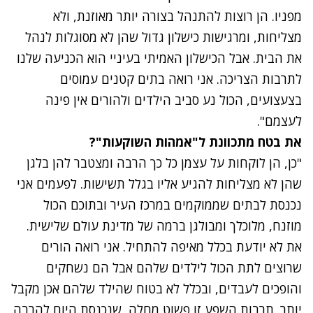
מפניו. הן רוצות להתנהל בצורה יותר מאוזנת, ולא
מצליחות, ומרגישות כישלון גדול שהן לא מסוגלות לנהל
את הבית. אבל הכישלון האמיתי בעיניי הוא הכניעה שלנו
לתרבות הצריכה. אני רואה בתים קטנים עמוסים
בצעצועים, הכול נע סביב הילדים ולהורים אין פינה
לעצמם".
את בטח מתכוונת ל"אמהות השוקעות"
?
"כן, הן לוקחות על עצמן כל כך הרבה ומצטבר להן בלגן
שהן לא מצליחות להגיע אליו בגלל תשישות. לפעמים אני
נכנסת לבתים שממוקמים במרכז העיר ובתוכם הכול
מוזנח, מלוכלך ומבולגן ברמה של מדינת עולם שלישית.
את לא יודעת בכלל מאיפה להתחיל. אני רואה הורים
שרוצים לתת הכול לילדים שלהם אבל הם נשחקים
והופכים לעבדים, ובכלל לא בטוח שהילד שלהם אכן מקבל
יותר. תרבות השפע זו פשוט מחלה, שנכנסת היום להרבה