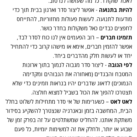
לאכול שוקולד. כל מה שעושה לנו טוב.
להיות בתנועה
- אפשר ליצור סדר וארגון בבית תוך כדי
מודעות לתנועה. לעשות פעולות מחזוריות, להתייחס
לחפצים כבדים כאל משקולות בחדר כושר.
תזמינו חברים
– רוב הפעמים אין לנו כוח לסדר לבד,
אפשר להזמין חברים, אימא או מישהו קרוב כדי להתחיל
יחד או לעשות חלק מהדברים ביחד.
לפי הגובה
- ליצור סדר מגבוה לנמוך בתוך ארונות
המטבח והבגדים (מאחורה את הגבוהים ומקדימה
הנמוכים) לדאוג שדברים יהיו בנראות וזמינים כדי שלא
תצטרכו להפוך את הכול בשביל למצוא חולצה.
לאט לאט
– כשערימות של אי סדר מתחילות לשלוט בחלל
הבית, המחשבה בזמן ובאנרגיה שנצטרך להשקיע בסידור
משתקת אותנו. להחליט שמשתלטים על זה בפרק זמן של
שבוע או יותר, ולחלק את זה למשימות יומיות, כל פעם