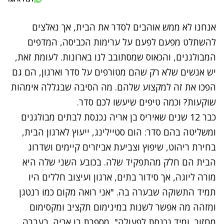
אנחנו לא ממש אוהבים לסדר את הבית, אך נאלצים
להשתלט מפעם לפעם על ערימות הכביסה, המדפים
המבולגנים, והכאוס שמסתובב לנו בארונות. לעומת זאת,
יש אנשים שלא רק שהם מטורפים על סדר וארגון, הם גם
הפכו את זה למקצוע שלהם. מה הסיבה שבגללה אימהות
שוקעות? וכמה טיפים שיעשו לכם סדר.
כבר 12 שנים ש
איריס בן אריה
נכנסת לבתים מבולגנים
ומשליטה בהם סדר: הום סטיילינג, ייעוץ לארגון הבית,
בחירת ריהוט, שיפוץ וצביעת אביזרים קיימים ושדרוג
הבית הם חלק מהתפקיד שלה. בכובע השני שלה היא
מורה ליוגה, אך סידור בתים, ארגון ועיצוב חללים היו
תמיד התשוקה שבערה בה. "אני רואה מקום כמו רנטגן
ומזהה מה אפשר לשנות במינימום תקציב ומקסימום
מחזור, ומיד נכנסת לפעולה", מספרת בן אריה. בעברה