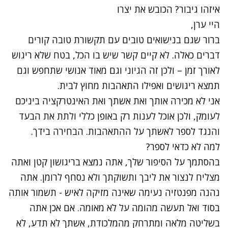
איזהו גיבור? הכובש את יצרו
היי ערן,
ברור שגם בנישואים טובים עם תקשורת טובה קורים
דברים כאלה. לא קיים קשר שיש בו הכל, בטח שלא ריגוש
לאורך זמן – ולכן זה הגיוני וגם מאוד אנושי שתחפש וגם
תמצא ריגושים ואפילו התאהבות מחוץ לבית.
אני לא מכירה אותך ואת אשתך ואת האינטרקציה ביניכם
לעומק, ולכן אוכל לענות רק באופן כללי ולתת את הבעד
והנגד לספר לאשתך על ההתאהבות. הבחירה בידך.
למה לא כדאי לספר?
בהסתמך על הסיפור שלך, אתה נמצא בריגושון קטן ואתה
מצליח לנצור את ליבך ותשוקתך ולא נסחף לרומן. אתה
נהנה מפנטזיה נעימה שאינה מזיקה לאיש - תשמור אותה
בסוד ואל תעשה מהומה על לא מאומה. אם אכן אתה
בשליטה מלאה ומתרחק מהמלכודת, אשתך לא תדע, לא