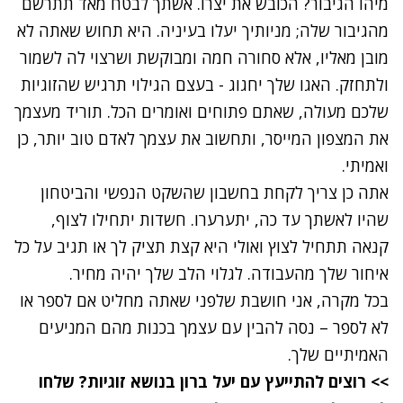
מיהו הגיבור? הכובש את יצרו. אשתך לבטח מאד תתרשם
מהגיבור שלה; מניותיך יעלו בעיניה. היא תחוש שאתה לא
מובן מאליו, אלא סחורה חמה ומבוקשת ושרצוי לה לשמור
ולתחזק. האגו שלך יחגוג - בעצם הגילוי תרגיש שהזוגיות
שלכם מעולה, שאתם פתוחים ואומרים הכל. תוריד מעצמך
את המצפון המייסר, ותחשוב את עצמך לאדם טוב יותר, כן
ואמיתי.
אתה כן צריך לקחת בחשבון שהשקט הנפשי והביטחון
שהיו לאשתך עד כה, יתערערו. חשדות יתחילו לצוף,
קנאה תתחיל לצוץ ואולי היא קצת תציק לך או תגיב על כל
איחור שלך מהעבודה. לגלוי הלב שלך יהיה מחיר.
בכל מקרה, אני חושבת שלפני שאתה מחליט אם לספר או
לא לספר – נסה להבין עם עצמך בכנות מהם המניעים
האמיתיים שלך.
>> רוצים להתייעץ עם יעל ברון בנושא זוגיות? שלחו