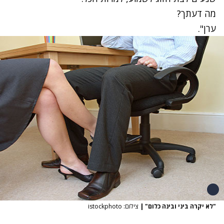
מה דעתך?
ערן".
"לא יקרה ביני ובינה כלום"
|
צילום: istockphoto