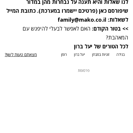
לנו שאלות והיא תענה על נבחרות מהן במדור
שיפורסם כאן (פרטיכם יישמרו במערכת). כתובת המייל
לשאלות:
family@mako.co.il
>> בטור הקודם:
האם לאפשר לבעלי להיפגש עם
המאהבת?
לכל הטורים של יעל ברון
מצאתם טעות לשון?
בגידה
זוגיות במבחן
יעל ברון
רומן
פרסומת