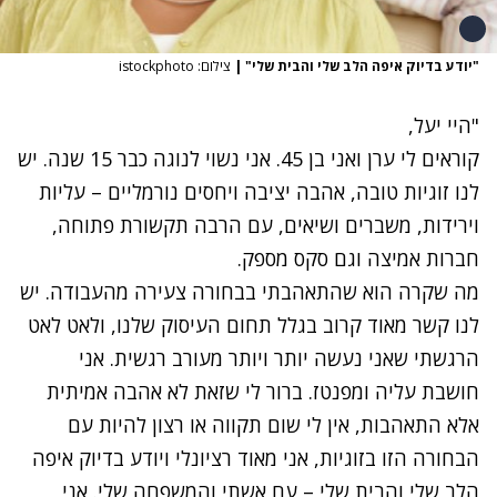
"יודע בדיוק איפה הלב שלי והבית שלי"
|
צילום: istockphoto
"היי יעל,
קוראים לי ערן ואני בן 45. אני נשוי לנוגה כבר 15 שנה. יש
לנו זוגיות טובה, אהבה יציבה ויחסים נורמליים – עליות
וירידות, משברים ושיאים, עם הרבה תקשורת פתוחה,
חברות אמיצה וגם סקס מספק.
מה שקרה הוא שהתאהבתי בבחורה צעירה מהעבודה. יש
לנו קשר מאוד קרוב בגלל תחום העיסוק שלנו, ולאט לאט
הרגשתי שאני נעשה יותר ויותר מעורב רגשית. אני
חושבת עליה ומפנטז. ברור לי שזאת לא אהבה אמיתית
אלא התאהבות, אין לי שום תקווה או רצון להיות עם
הבחורה הזו בזוגיות, אני מאוד רציונלי ויודע בדיוק איפה
הלב שלי והבית שלי – עם אשתי והמשפחה שלי. אני